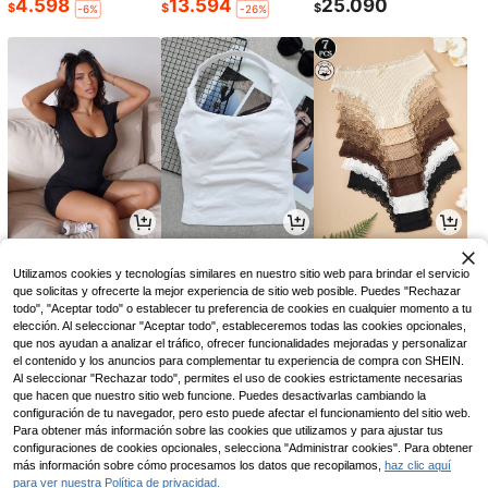
4.598
13.594
25.090
$
$
$
-6%
-26%
33.939
29.437
38.263
$
$
$
-8%
-19%
-8%
Utilizamos cookies y tecnologías similares en nuestro sitio web para brindar el servicio
que solicitas y ofrecerte la mejor experiencia de sitio web posible. Puedes "Rechazar
todo", "Aceptar todo" o establecer tu preferencia de cookies en cualquier momento a tu
elección. Al seleccionar "Aceptar todo", estableceremos todas las cookies opcionales,
que nos ayudan a analizar el tráfico, ofrecer funcionalidades mejoradas y personalizar
el contenido y los anuncios para complementar tu experiencia de compra con SHEIN.
Al seleccionar "Rechazar todo", permites el uso de cookies estrictamente necesarias
que hacen que nuestro sitio web funcione. Puedes desactivarlas cambiando la
configuración de tu navegador, pero esto puede afectar el funcionamiento del sitio web.
Para obtener más información sobre las cookies que utilizamos y para ajustar tus
configuraciones de cookies opcionales, selecciona "Administrar cookies". Para obtener
más información sobre cómo procesamos los datos que recopilamos,
haz clic aquí
para ver nuestra Política de privacidad.