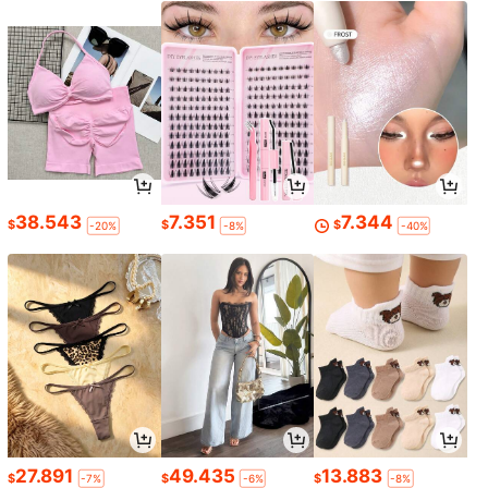
38.543
7.351
7.344
$
$
$
-20%
-8%
-40%
27.891
49.435
13.883
$
$
$
-7%
-6%
-8%