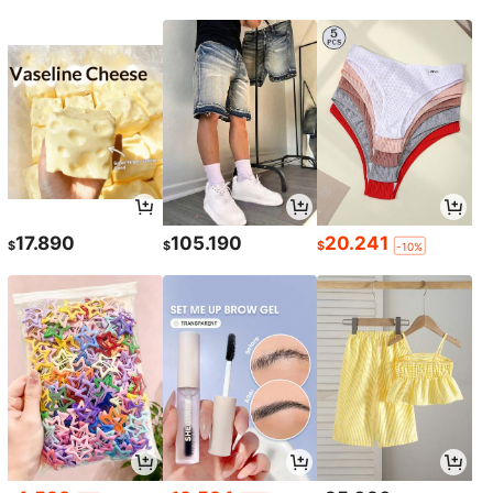
17.890
105.190
20.241
$
$
$
-10%