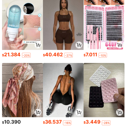
21.384
40.462
7.011
$
$
$
-20%
-27%
-10%
10.390
36.537
3.449
$
$
$
-16%
-28%