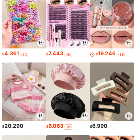
4.361
7.443
19.246
$
$
$
-5%
-8%
-33%
20.290
6.063
6.990
$
$
$
-8%