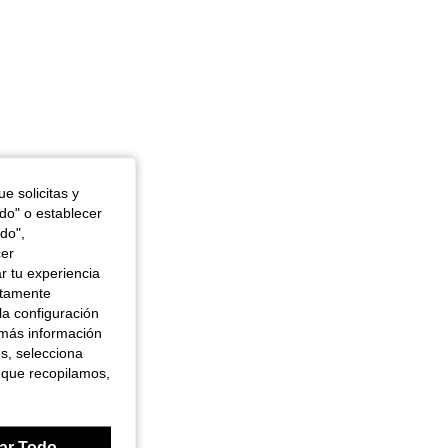
e solicitas y
odo" o establecer
do",
cer
r tu experiencia
ctamente
la configuración
 más información
es, selecciona
 que recopilamos,
ar Todo