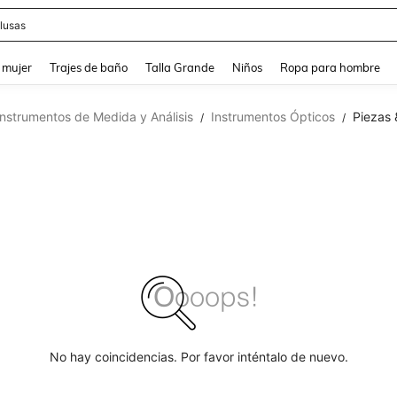
lusas
and down arrow keys to navigate search Búsqueda reciente and Busca y Encuentr
 mujer
Trajes de baño
Talla Grande
Niños
Ropa para hombre
Instrumentos de Medida y Análisis
Instrumentos Ópticos
Piezas 
/
/
No hay coincidencias. Por favor inténtalo de nuevo.