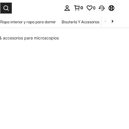
0
0
a. Press Enter to select.
Ropa interior y ropa para dormir
Bisutería Y Accesorios
Zapatos
H
& accesorios para microscopios