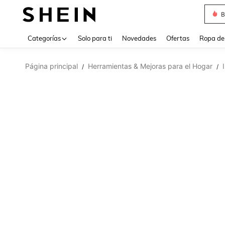
B
Use up 
Categorías
Solo para ti
Novedades
Ofertas
Ropa de
Página principal
Herramientas & Mejoras para el Hogar
/
/