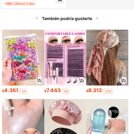
-12%
¡Últimos 2 días
También podría gustarte
4.361
7.443
8.312
$
$
$
-5%
-8%
-20%