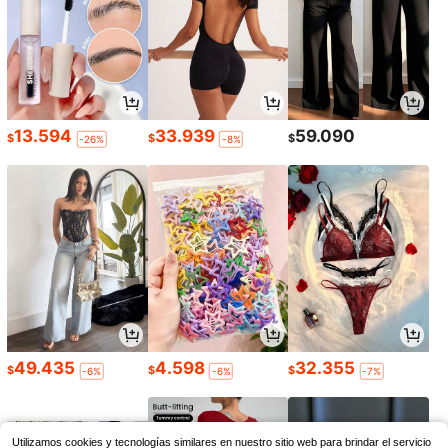
13.594
33.939
59.090
$
$
$
-26%
-8%
49.435
4.598
32.355
$
$
$
-6%
-6%
-7%
Utilizamos cookies y tecnologías similares en nuestro sitio web para brindar el servicio