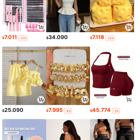
7.011
34.090
7.118
$
$
$
-10%
-25%
25.090
7.995
45.774
$
$
$
-8%
-3%