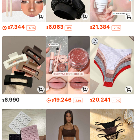
7.344
6.063
21.384
$
$
$
-40%
-8%
-20%
6.990
19.246
20.241
$
$
$
-33%
-10%