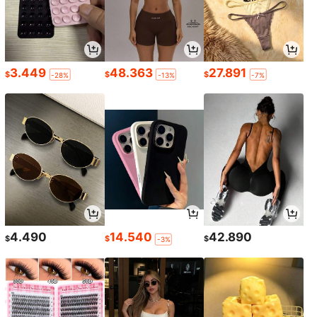
3.449
48.363
27.891
$
$
$
-28%
-13%
-7%
4.490
14.540
42.890
$
$
$
-3%