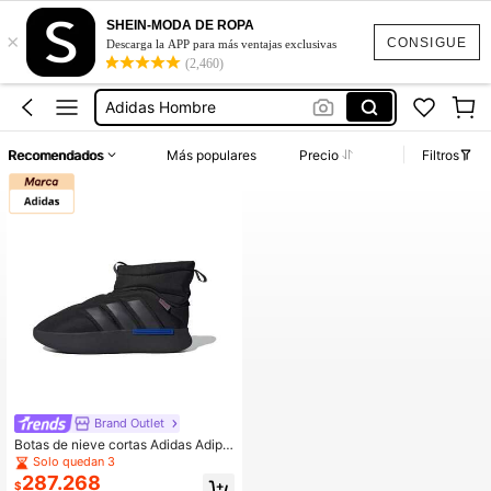
Vestidos Elegantes Para Fiesta
SHEIN-MODA DE ROPA
×
Adidas
CONSIGUE
Descarga la APP para más ventajas exclusivas
(2,460)
Adidas Mujer
Adidas Hombre
Vestidos
Recomendados
Más populares
Precio
Filtros
Vestidos Elegantes Para Fiesta
Adidas
Brand Outlet
Botas de nieve cortas Adidas Adipu
ff, cálidas, duraderas, antideslizante
Solo quedan 3
s y cómodas, unisex, color negro
287.268
$