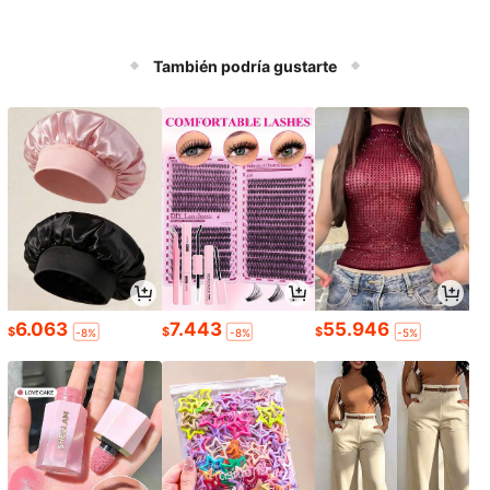
También podría gustarte
6.063
7.443
55.946
$
$
$
-8%
-8%
-5%