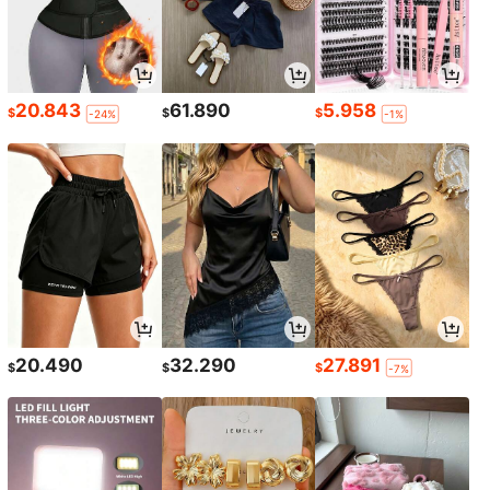
20.843
61.890
5.958
$
$
$
-24%
-1%
20.490
32.290
27.891
$
$
$
-7%