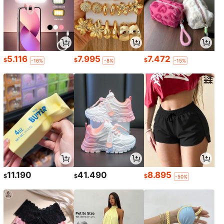
5.116
7.995
7.472
$
$
$
-16%
-8%
-15%
11.190
41.490
8.895
$
$
$
-50%