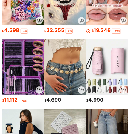
4.598
32.355
19.246
$
$
$
-4%
-7%
-33%
11.112
4.690
4.990
$
$
$
-20%