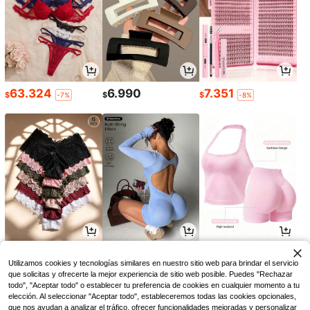
63.324
6.990
7.351
$
$
$
-7%
-8%
30.995
46.897
42.266
$
$
$
-8%
-5%
-11%
Utilizamos cookies y tecnologías similares en nuestro sitio web para brindar el servicio
que solicitas y ofrecerte la mejor experiencia de sitio web posible. Puedes "Rechazar
todo", "Aceptar todo" o establecer tu preferencia de cookies en cualquier momento a tu
elección. Al seleccionar "Aceptar todo", estableceremos todas las cookies opcionales,
que nos ayudan a analizar el tráfico, ofrecer funcionalidades mejoradas y personalizar