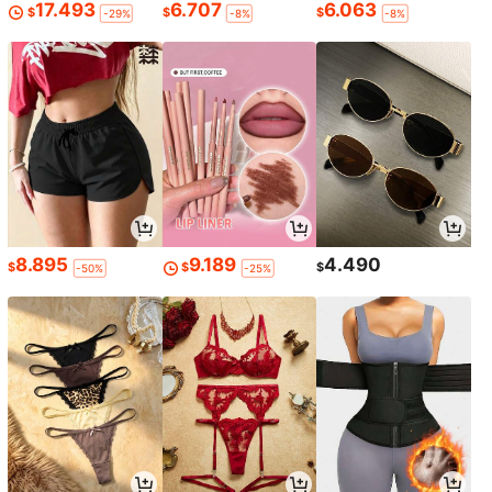
17.493
6.707
6.063
$
$
$
-29%
-8%
-8%
8.895
9.189
4.490
$
$
$
-50%
-25%