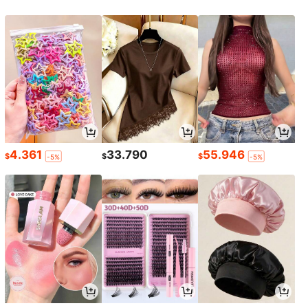
4.361
33.790
55.946
$
$
$
-5%
-5%