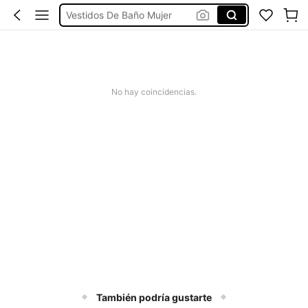
Vestidos De Baño Mujer
Blusas Para Mujer
Ropa Deportiva De Mujer
Vestidos
No hay coincidencias.
También podría gustarte