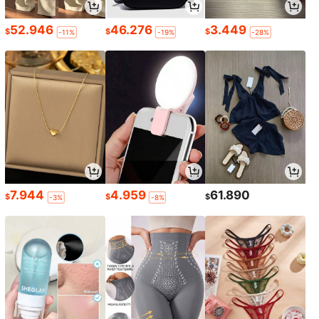
52.946
46.276
3.449
$
$
$
-11%
-19%
-28%
7.944
4.959
61.890
$
$
$
-3%
-8%