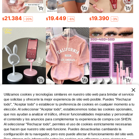
21.384
19.449
19.390
$
$
$
-20%
-6%
-3%
10.203
24.822
7.167
$
$
$
-8%
-3%
-8%
Utilizamos cookies y tecnologías similares en nuestro sitio web para brindar el servicio
que solicitas y ofrecerte la mejor experiencia de sitio web posible. Puedes "Rechazar
todo", "Aceptar todo" o establecer tu preferencia de cookies en cualquier momento a tu
elección. Al seleccionar "Aceptar todo", estableceremos todas las cookies opcionales,
que nos ayudan a analizar el tráfico, ofrecer funcionalidades mejoradas y personalizar
el contenido y los anuncios para complementar tu experiencia de compra con SHEIN.
Al seleccionar "Rechazar todo", permites el uso de cookies estrictamente necesarias
que hacen que nuestro sitio web funcione. Puedes desactivarlas cambiando la
configuración de tu navegador, pero esto puede afectar el funcionamiento del sitio web.