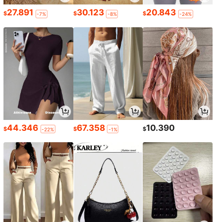
27.891
30.123
20.843
$
$
$
-7%
-8%
-24%
44.346
67.358
10.390
$
$
$
-22%
-1%