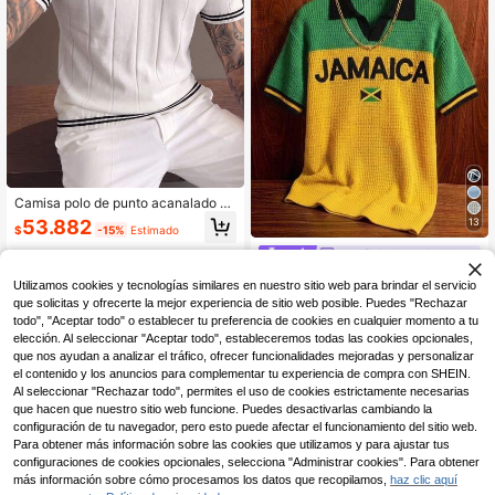
Camisa polo de punto acanalado ve
rtical casual para hombre con cuell
53.882
13
$
-15%
Estimado
o y ribete acanalado, top de manga
corta
ManfinitySporsity Store
Aesthetic Post Camiseta de punto d
Utilizamos cookies y tecnologías similares en nuestro sitio web para brindar el servicio
e manga corta con bordado de letra
#1 Más vendidos
en Cuello Tops de punto para hombre
que solicitas y ofrecerte la mejor experiencia de sitio web posible. Puedes "Rechazar
s de color contrastante, informal par
83.745
a verano
todo", "Aceptar todo" o establecer tu preferencia de cookies en cualquier momento a tu
$
-6%
elección. Al seleccionar "Aceptar todo", estableceremos todas las cookies opcionales,
que nos ayudan a analizar el tráfico, ofrecer funcionalidades mejoradas y personalizar
el contenido y los anuncios para complementar tu experiencia de compra con SHEIN.
Al seleccionar "Rechazar todo", permites el uso de cookies estrictamente necesarias
que hacen que nuestro sitio web funcione. Puedes desactivarlas cambiando la
configuración de tu navegador, pero esto puede afectar el funcionamiento del sitio web.
Para obtener más información sobre las cookies que utilizamos y para ajustar tus
configuraciones de cookies opcionales, selecciona "Administrar cookies". Para obtener
más información sobre cómo procesamos los datos que recopilamos,
haz clic aquí