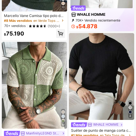
13
WHALE HOMME
Marcello Vane Camisa tipo polo de
manga corta y cuello casual de pun
70K+ Vendido recientemente
#8 Más vendidos
en Verde Tops de punto para hombre
to llana para hombre
4K+ Recompra
15K Suscripción
54.878
70+ vendidos
(1000+)
$
75.190
$
4
WHALE HOMME
19
Suéter de punto de manga corta co
ManfinityLEGND Store
n costillas en negro vintage, jersey
#1 Más vendidos
en Tela Tops de punto para hombre