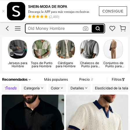
Sueter De Hombre
SHEIN-MODA DE ROPA
×
Cardigan Hombre
CONSIGUE
Descarga la APP para más ventajas exclusivas
(2,460)
Old Money Hombre
Sweater Hombre
Camisas Para Hombre
Sueter De Hombre
Jerseys para
Tops de Punto
Cárdigans
Chalecos de
Conjuntos de
Hombre
para Hombre
para Hombre
Punto para
Punto para
Hombre
Hombre
Recomendados
Más populares
Precio
Filtros
Categoría
Color
Detalles
Elasticidad de la tela