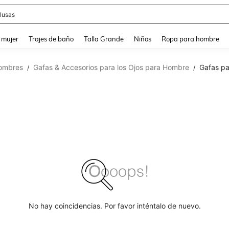
lusas
and down arrow keys to navigate search Búsqueda reciente and Busca y Encuentr
 mujer
Trajes de baño
Talla Grande
Niños
Ropa para hombre
hombres
Gafas & Accesorios para los Ojos para Hombre
Gafas pa
/
/
No hay coincidencias. Por favor inténtalo de nuevo.