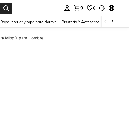
0
0
a. Press Enter to select.
Ropa interior y ropa para dormir
Bisutería Y Accesorios
Zapatos
H
ra Miopía para Hombre