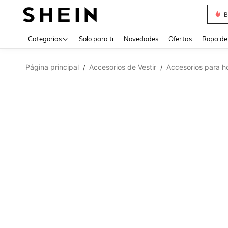
B
Use up 
Categorías
Solo para ti
Novedades
Ofertas
Ropa de
Página principal
Accesorios de Vestir
Accesorios para 
/
/