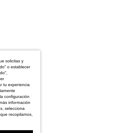
e solicitas y
odo" o establecer
do",
cer
r tu experiencia
ctamente
la configuración
 más información
es, selecciona
 que recopilamos,