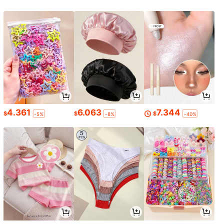
4.361
6.063
7.344
$
$
$
-5%
-8%
-40%