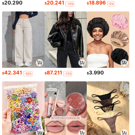
20.290
20.241
18.896
$
$
$
-10%
-5%
42.341
87.211
3.990
$
$
$
-55%
-12%