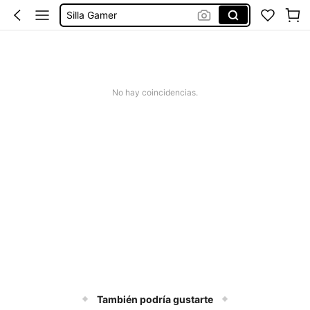
Silla Gamer
Sillones
Sillon Reclinable
Sillon De Masajes
No hay coincidencias.
También podría gustarte