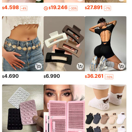
4.598
19.246
27.891
$
$
$
-4%
-33%
-7%
4.690
6.990
36.261
$
$
$
-10%