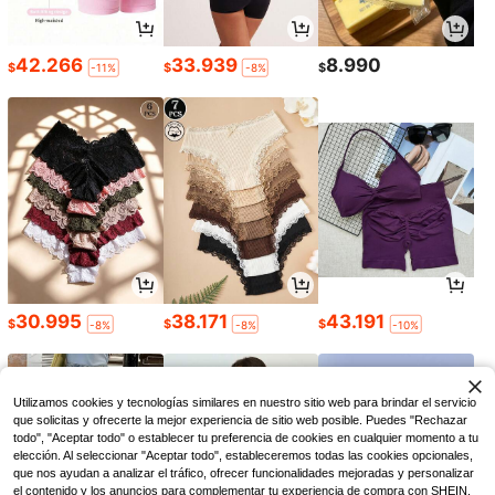
42.266
33.939
8.990
$
$
$
-11%
-8%
30.995
38.171
43.191
$
$
$
-8%
-8%
-10%
Utilizamos cookies y tecnologías similares en nuestro sitio web para brindar el servicio
que solicitas y ofrecerte la mejor experiencia de sitio web posible. Puedes "Rechazar
todo", "Aceptar todo" o establecer tu preferencia de cookies en cualquier momento a tu
elección. Al seleccionar "Aceptar todo", estableceremos todas las cookies opcionales,
que nos ayudan a analizar el tráfico, ofrecer funcionalidades mejoradas y personalizar
el contenido y los anuncios para complementar tu experiencia de compra con SHEIN.