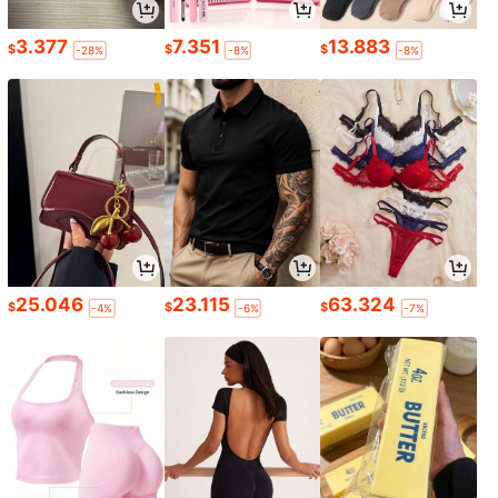
3.377
7.351
13.883
$
$
$
-28%
-8%
-8%
25.046
23.115
63.324
$
$
$
-4%
-6%
-7%