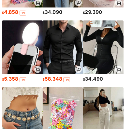
4.858
34.090
29.390
$
$
$
-1%
5.358
58.348
34.490
$
$
$
-1%
-1%