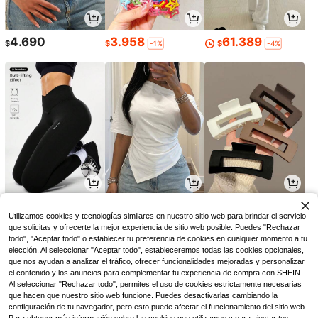
4.690
3.958
61.389
$
$
$
-1%
-4%
33.770
25.190
6.990
$
$
$
-16%
Utilizamos cookies y tecnologías similares en nuestro sitio web para brindar el servicio
que solicitas y ofrecerte la mejor experiencia de sitio web posible. Puedes "Rechazar
todo", "Aceptar todo" o establecer tu preferencia de cookies en cualquier momento a tu
elección. Al seleccionar "Aceptar todo", estableceremos todas las cookies opcionales,
que nos ayudan a analizar el tráfico, ofrecer funcionalidades mejoradas y personalizar
el contenido y los anuncios para complementar tu experiencia de compra con SHEIN.
Al seleccionar "Rechazar todo", permites el uso de cookies estrictamente necesarias
que hacen que nuestro sitio web funcione. Puedes desactivarlas cambiando la
configuración de tu navegador, pero esto puede afectar el funcionamiento del sitio web.