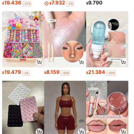
19.436
7.932
9.790
$
$
$
-21%
-2%
19.479
8.159
21.384
$
$
$
-2%
-33%
-20%