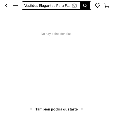
Vestidos Elegantes Para Fiesta
Vestidos De Baño Mujer
Blusas Para Mujer
Boîte à Déjeuner
No hay coincidencias.
También podría gustarte