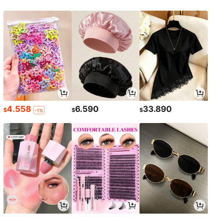
4.558
6.590
33.890
$
$
$
-1%