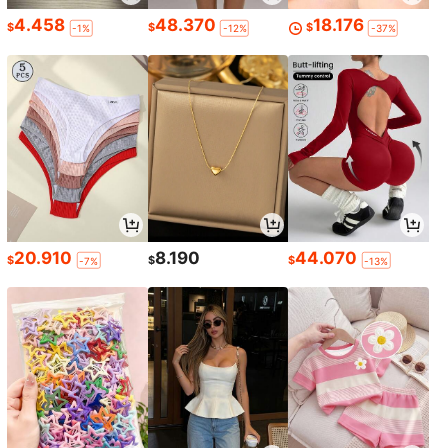
4.458
48.370
18.176
$
$
$
-1%
-12%
-37%
20.910
8.190
44.070
$
$
$
-7%
-13%