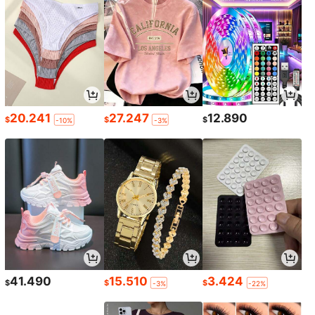
20.241
27.247
12.890
$
$
$
-10%
-3%
41.490
15.510
3.424
$
$
$
-3%
-22%