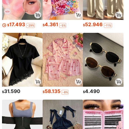
17.493
4.361
52.946
$
$
$
-29%
-5%
-11%
31.590
58.135
4.490
$
$
$
-8%