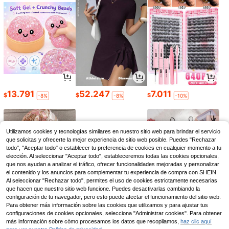
13.791
52.247
7.011
$
$
$
-8%
-8%
-10%
Utilizamos cookies y tecnologías similares en nuestro sitio web para brindar el servicio
que solicitas y ofrecerte la mejor experiencia de sitio web posible. Puedes "Rechazar
todo", "Aceptar todo" o establecer tu preferencia de cookies en cualquier momento a tu
elección. Al seleccionar "Aceptar todo", estableceremos todas las cookies opcionales,
que nos ayudan a analizar el tráfico, ofrecer funcionalidades mejoradas y personalizar
el contenido y los anuncios para complementar tu experiencia de compra con SHEIN.
Al seleccionar "Rechazar todo", permites el uso de cookies estrictamente necesarias
que hacen que nuestro sitio web funcione. Puedes desactivarlas cambiando la
configuración de tu navegador, pero esto puede afectar el funcionamiento del sitio web.
Para obtener más información sobre las cookies que utilizamos y para ajustar tus
8.312
11.031
26.855
configuraciones de cookies opcionales, selecciona "Administrar cookies". Para obtener
$
$
$
-20%
-8%
-8%
más información sobre cómo procesamos los datos que recopilamos,
haz clic aquí