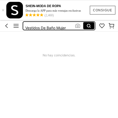
Ropa Deportiva De Mujer
SHEIN-MODA DE ROPA
×
Vestidos
CONSIGUE
Descarga la APP para más ventajas exclusivas
(2,460)
Vestidos Elegantes Para Fiesta
Vestidos De Baño Mujer
Blusas Para Mujer
Ropa Deportiva De Mujer
Vestidos
No hay coincidencias.