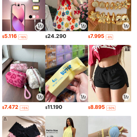
5.116
24.290
7.995
$
$
$
-16%
-8%
7.472
11.190
8.895
$
$
$
-15%
-50%