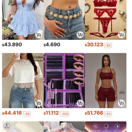
43.890
4.690
30.123
$
$
$
-8%
44.416
11.112
51.766
$
$
$
-3%
-20%
-5%