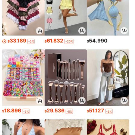
33.189
61.832
54.990
$
$
$
-2%
-20%
18.896
29.536
51.127
$
$
$
-5%
-5%
-6%