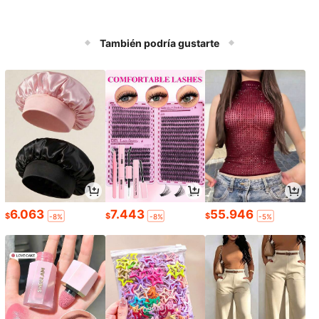
También podría gustarte
6.063
7.443
55.946
$
$
$
-8%
-8%
-5%