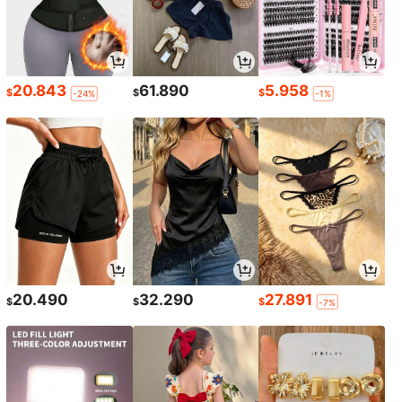
20.843
61.890
5.958
$
$
$
-24%
-1%
20.490
32.290
27.891
$
$
$
-7%