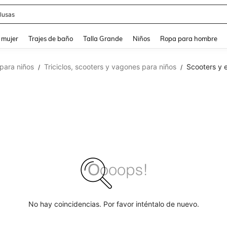
lusas
and down arrow keys to navigate search Búsqueda reciente and Busca y Encuentr
 mujer
Trajes de baño
Talla Grande
Niños
Ropa para hombre
 para niños
Triciclos, scooters y vagones para niños
Scooters y 
/
/
No hay coincidencias. Por favor inténtalo de nuevo.