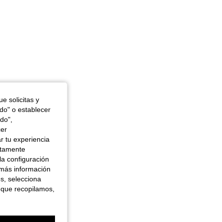
e solicitas y
odo" o establecer
do",
cer
r tu experiencia
ctamente
la configuración
 más información
es, selecciona
 que recopilamos,