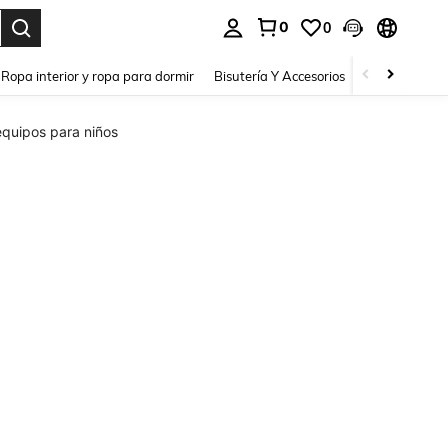
0
0
a. Press Enter to select.
Ropa interior y ropa para dormir
Bisutería Y Accesorios
Zapatos
H
equipos para niños