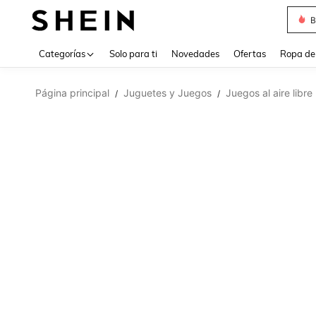
B
Use up 
Categorías
Solo para ti
Novedades
Ofertas
Ropa de
Página principal
Juguetes y Juegos
Juegos al aire libre
/
/