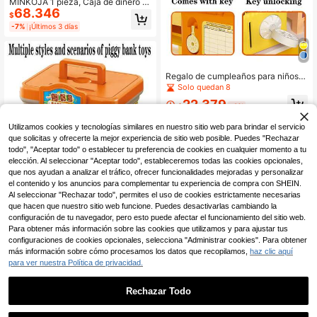
MINKOJA 1 pieza, Caja de dinero A
68.346
TM para niños, Hucha con forma de
$
llave con diseño de astronauta/oso/
-7%
¡Últimos 3 días
poni de dibujos animados, Caja de a
lmacenamiento creativa, Juguete d
e regalo de cumpleaños para niños
de jardín de infantes, Gabinete de al
macenamiento de llaves, Juguetes
Regalo de cumpleaños para niños d
para adolescentes, Pascua, Regalo
e jardín de infantes, gabinetes de al
Solo quedan 8
de Pascua, Día del Niño
macenamiento con contraseña, caj
22.379
as de dinero ATM para niños, alcan
$
-2%
cía de oso de peluche/astronauta/p
oni de dibujos animados, caja de al
Utilizamos cookies y tecnologías similares en nuestro sitio web para brindar el servicio
macenamiento de monedas y billet
que solicitas y ofrecerte la mejor experiencia de sitio web posible. Puedes "Rechazar
es de papel decorativa (este produc
todo", "Aceptar todo" o establecer tu preferencia de cookies en cualquier momento a tu
to no tiene función, no tiene fuente
elección. Al seleccionar "Aceptar todo", estableceremos todas las cookies opcionales,
de alimentación, se muestra en la p
que nos ayudan a analizar el tráfico, ofrecer funcionalidades mejoradas y personalizar
ágina de detalles)
el contenido y los anuncios para complementar tu experiencia de compra con SHEIN.
Al seleccionar "Rechazar todo", permites el uso de cookies estrictamente necesarias
que hacen que nuestro sitio web funcione. Puedes desactivarlas cambiando la
configuración de tu navegador, pero esto puede afectar el funcionamiento del sitio web.
Para obtener más información sobre las cookies que utilizamos y para ajustar tus
configuraciones de cookies opcionales, selecciona "Administrar cookies". Para obtener
más información sobre cómo procesamos los datos que recopilamos,
haz clic aquí
Escenas temáticas que incluyen: Al
cancía, Gabinete de ahorro, Caja de
para ver nuestra Política de privacidad.
Solo quedan 5
efectivo de cajero automático para
65.342
niños, Caja de almacenamiento cre
$
-1%
Rechazar Todo
ativa de monedas/billetes, Juguete
s de regalo de cumpleaños para niñ
1
os de jardín de infantes