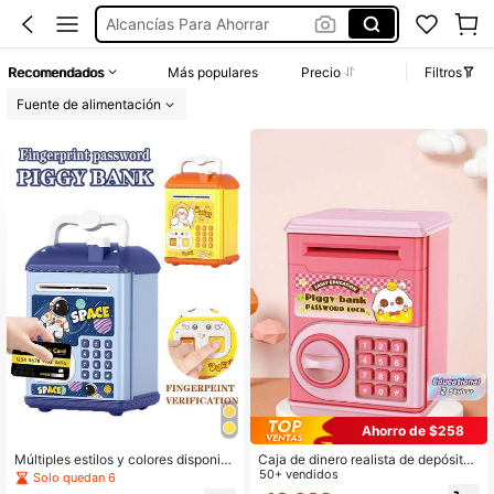
Caja Registradora
Alcancias Para Niños
Recomendados
Más populares
Precio
Filtros
Juguetes
Fuente de alimentación
Ahorro de $258
Múltiples estilos y colores disponibl
Caja de dinero realista de depósito
es, hucha de ahorros tipo caja con
y retiro para niños, Alcancía intelige
50+ vendidos
Solo quedan 6
contraseña y desbloqueo por huella
nte con contraseña y diseño de dib