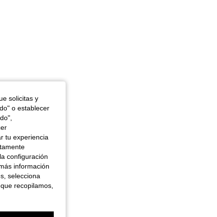
e solicitas y
odo" o establecer
do",
cer
r tu experiencia
ctamente
la configuración
 más información
es, selecciona
 que recopilamos,