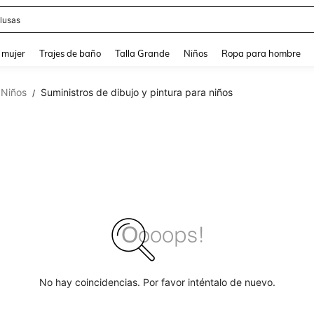
lusas
and down arrow keys to navigate search Búsqueda reciente and Busca y Encuentr
 mujer
Trajes de baño
Talla Grande
Niños
Ropa para hombre
 Niños
Suministros de dibujo y pintura para niños
/
No hay coincidencias. Por favor inténtalo de nuevo.