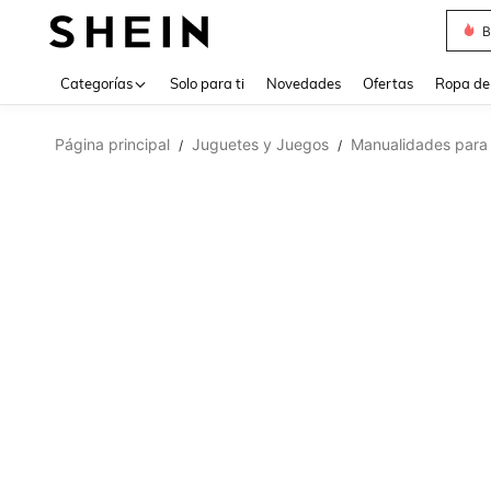
B
Use up 
Categorías
Solo para ti
Novedades
Ofertas
Ropa de
Página principal
Juguetes y Juegos
Manualidades para
/
/