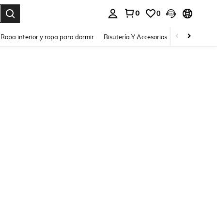
0
0
a. Press Enter to select.
Ropa interior y ropa para dormir
Bisutería Y Accesorios
Zapatos
H