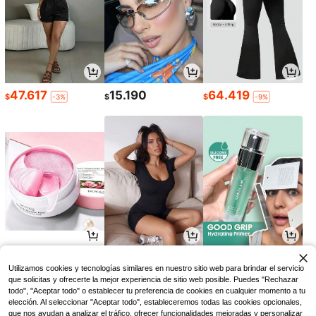
47.617
15.190
64.419
$
$
$
-3%
-9%
17.630
33.939
24.177
$
$
$
-2%
-8%
-41%
Utilizamos cookies y tecnologías similares en nuestro sitio web para brindar el servicio
que solicitas y ofrecerte la mejor experiencia de sitio web posible. Puedes "Rechazar
todo", "Aceptar todo" o establecer tu preferencia de cookies en cualquier momento a tu
elección. Al seleccionar "Aceptar todo", estableceremos todas las cookies opcionales,
que nos ayudan a analizar el tráfico, ofrecer funcionalidades mejoradas y personalizar