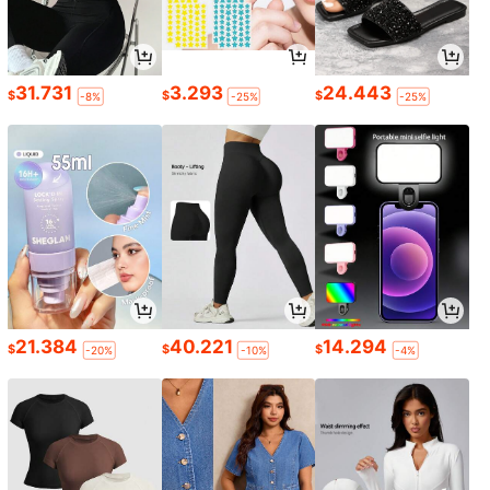
31.731
3.293
24.443
$
$
$
-8%
-25%
-25%
21.384
40.221
14.294
$
$
$
-20%
-10%
-4%