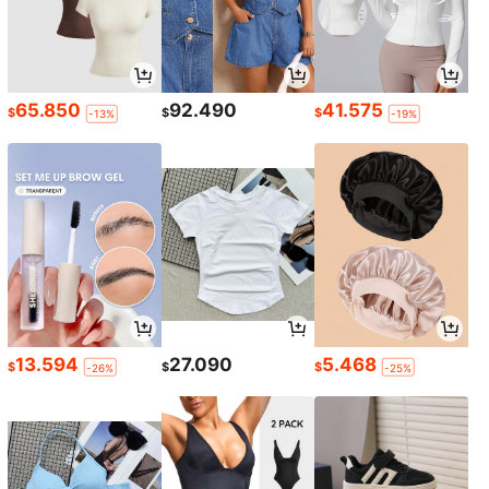
65.850
92.490
41.575
$
$
$
-13%
-19%
13.594
27.090
5.468
$
$
$
-26%
-25%