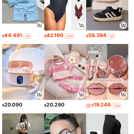
44.491
42.190
58.384
$
$
$
-4%
-22%
-3%
20.090
20.290
19.246
$
$
$
-33%