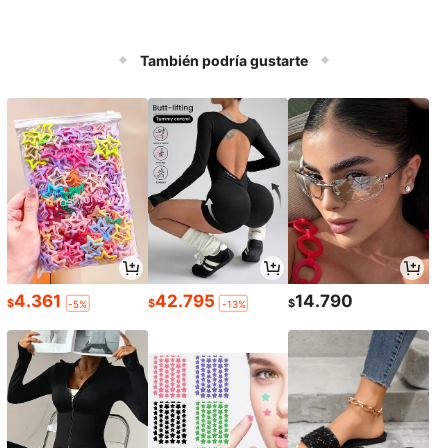
También podría gustarte
4.361
42.795
14.790
$
$
$
-5%
-13%