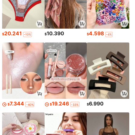
20.241
10.390
4.598
$
$
$
-10%
-4%
7.344
19.246
6.990
$
$
$
-40%
-33%