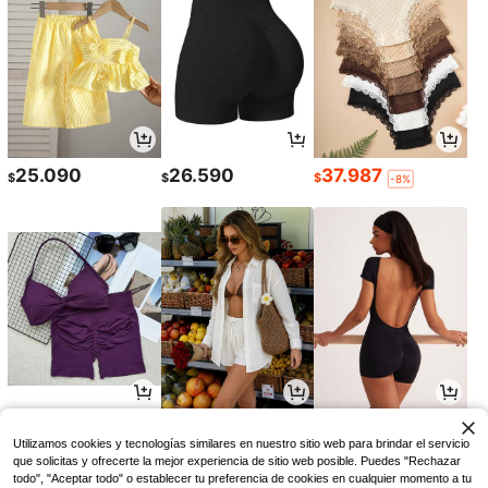
25.090
26.590
37.987
$
$
$
-8%
43.191
76.620
33.939
$
$
$
-10%
-11%
-8%
Utilizamos cookies y tecnologías similares en nuestro sitio web para brindar el servicio
que solicitas y ofrecerte la mejor experiencia de sitio web posible. Puedes "Rechazar
todo", "Aceptar todo" o establecer tu preferencia de cookies en cualquier momento a tu