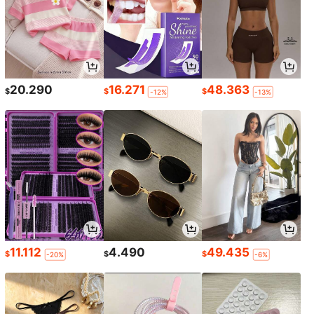
20.290
16.271
48.363
$
$
$
-12%
-13%
11.112
4.490
49.435
$
$
$
-20%
-6%