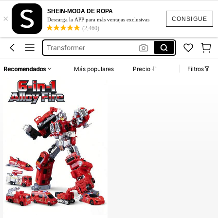
Juguetes De Robot
SHEIN-MODA DE ROPA
×
Robot
CONSIGUE
Descarga la APP para más ventajas exclusivas
(2,460)
Robot De Pelea
Transformer
Carro Bombero
Recomendados
Más populares
Precio
Filtros
Juguetes De Robot
Robot