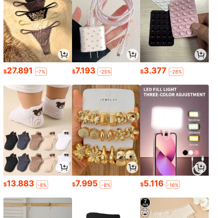
27.891
7.193
3.377
$
$
$
-7%
-25%
-28%
13.883
7.995
5.116
$
$
$
-8%
-8%
-16%