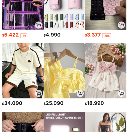
5.422
4.990
3.377
$
$
$
-3%
-28%
34.090
25.090
18.990
$
$
$