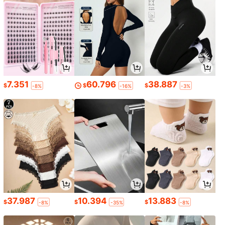
7.351
60.796
38.887
$
$
$
-8%
-16%
-3%
37.987
10.394
13.883
$
$
$
-8%
-35%
-8%