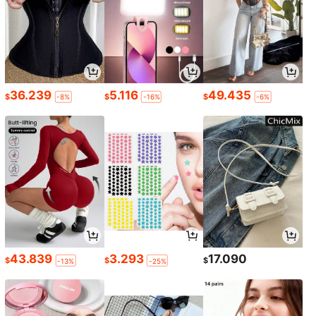
36.239
5.116
49.435
$
$
$
-8%
-16%
-6%
43.839
3.293
17.090
$
$
$
-13%
-25%