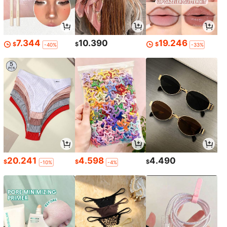
7.344
10.390
19.246
$
$
$
-40%
-33%
20.241
4.598
4.490
$
$
$
-10%
-4%