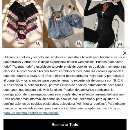
30.995
32.690
31.731
$
$
$
-8%
-8%
Utilizamos cookies y tecnologías similares en nuestro sitio web para brindar el servicio
que solicitas y ofrecerte la mejor experiencia de sitio web posible. Puedes "Rechazar
todo", "Aceptar todo" o establecer tu preferencia de cookies en cualquier momento a tu
elección. Al seleccionar "Aceptar todo", estableceremos todas las cookies opcionales,
que nos ayudan a analizar el tráfico, ofrecer funcionalidades mejoradas y personalizar
el contenido y los anuncios para complementar tu experiencia de compra con SHEIN.
Al seleccionar "Rechazar todo", permites el uso de cookies estrictamente necesarias
que hacen que nuestro sitio web funcione. Puedes desactivarlas cambiando la
configuración de tu navegador, pero esto puede afectar el funcionamiento del sitio web.
Para obtener más información sobre las cookies que utilizamos y para ajustar tus
configuraciones de cookies opcionales, selecciona "Administrar cookies". Para obtener
más información sobre cómo procesamos los datos que recopilamos,
haz clic aquí
para ver nuestra Política de privacidad.
14.540
107.290
13.594
$
$
$
-3%
-26%
Rechazar Todo