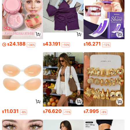
24.188
43.191
16.271
$
$
$
-34%
-10%
-12%
11.031
76.620
7.995
$
$
$
-8%
-11%
-8%