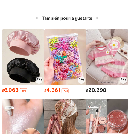
También podría gustarte
6.063
4.361
20.290
$
$
$
-8%
-5%