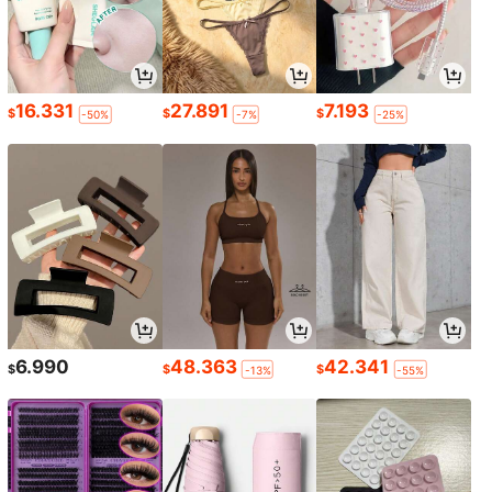
16.331
27.891
7.193
$
$
$
-50%
-7%
-25%
6.990
48.363
42.341
$
$
$
-13%
-55%