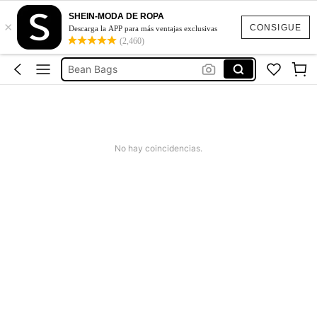
Vestidos
SHEIN-MODA DE ROPA
×
Sillon Transparente Para Peluches
CONSIGUE
Descarga la APP para más ventajas exclusivas
(2,460)
Bean Bag
Bean Bags
Bean Bag Toy
Vestidos
Sillon Transparente Para Peluches
No hay coincidencias.