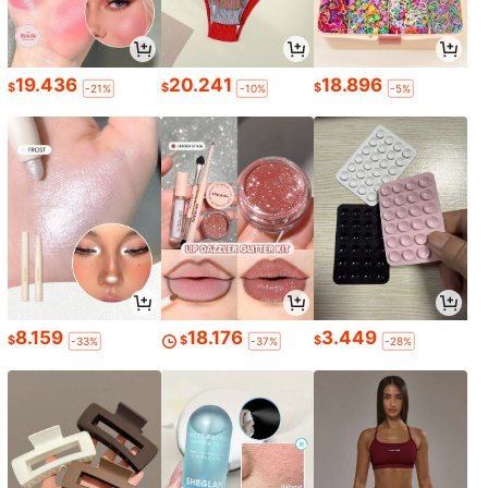
19.436
20.241
18.896
$
$
$
-21%
-10%
-5%
8.159
18.176
3.449
$
$
$
-33%
-37%
-28%