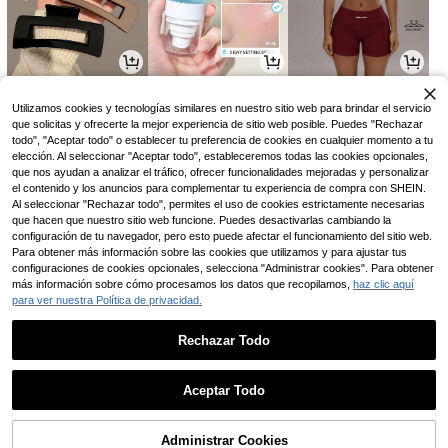
6.990
21.384
51.766
$
$
$
-20%
-5%
Utilizamos cookies y tecnologías similares en nuestro sitio web para brindar el servicio
que solicitas y ofrecerte la mejor experiencia de sitio web posible. Puedes "Rechazar
todo", "Aceptar todo" o establecer tu preferencia de cookies en cualquier momento a tu
elección. Al seleccionar "Aceptar todo", estableceremos todas las cookies opcionales,
que nos ayudan a analizar el tráfico, ofrecer funcionalidades mejoradas y personalizar
el contenido y los anuncios para complementar tu experiencia de compra con SHEIN.
Al seleccionar "Rechazar todo", permites el uso de cookies estrictamente necesarias
que hacen que nuestro sitio web funcione. Puedes desactivarlas cambiando la
configuración de tu navegador, pero esto puede afectar el funcionamiento del sitio web.
Para obtener más información sobre las cookies que utilizamos y para ajustar tus
configuraciones de cookies opcionales, selecciona "Administrar cookies". Para obtener
más información sobre cómo procesamos los datos que recopilamos,
haz clic aquí
para ver nuestra Política de privacidad.
61.238
3.990
7.944
$
$
$
-4%
-3%
Rechazar Todo
1
0
Aceptar Todo
Administrar Cookies
Volver al principio