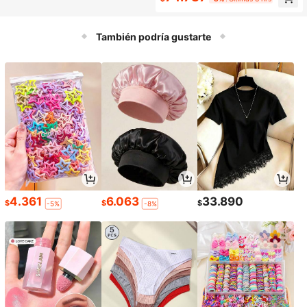
de cumpleaños, regalo de Navidad,
e educativo interactivo para padres
recompensa de aula, premio, rompe
e hijos, regalo de cumpleaños, man
cabezas creativo de motricidad fina
ualidades DIY para hacer pulseras,
para jardín de infancia, 25 piezas/4
También podría gustarte
collares y cadenas de teléfono para
0 piezas/260 piezas con bolsa de a
niños y niñas, material didáctico de
lmacenamiento, ayuda de enseñan
iniciación para bebés de jardín de in
za Montessori con entrenamiento d
fancia, juguete educativo de escrito
e motricidad fina y formas geométri
rio, entrenamiento de motricidad fin
cas coloridas creativas, juguete ed
a con enhebrado de bloques, rompe
ucativo versátil y divertido de ensa
cabezas de enhebrado de cuentas
mble con enhebrado de formas
creativas y coloridas, apto para niñ
os de 3 años en adelante para mejo
rar la concentración y la coordinaci
ón mano-ojo
4.361
6.063
33.890
$
$
$
-5%
-8%