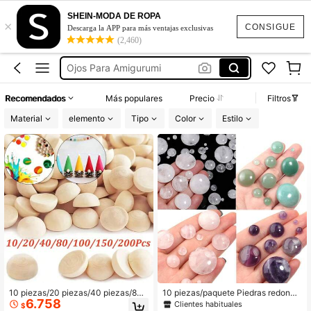
Lentes De Contacto
SHEIN-MODA DE ROPA
×
Ojos De Contacto
CONSIGUE
Descarga la APP para más ventajas exclusivas
(2,460)
Cabujones De Vidrio
Ojos Para Amigurumi
Ojos De Vidrio
Recomendados
Más populares
Precio
Filtros
Lentes De Contacto
Material
elemento
Tipo
Color
Estilo
Ojos De Contacto
10 piezas/20 piezas/40 piezas/80
10 piezas/paquete Piedras redonda
6.758
piezas/100 piezas/150 piezas/200
s de cabujón de cristal de 4-16mm
Clientes habituales
$