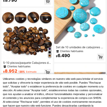
9.790
$
el En Blanco, Pulsera, Accesorios P
ara Hacer Joyería Diy
Set de 10 unidades de cabujones d
e piedras preciosas de turquesa az
Clientes habituales
ul de forma redonda natural, en múlt
6.490
$
iples estilos y tamaños, piedras dec
orativas vintage chic para hacer joy
5-10 piezas/paquete Cabujones de
as de manera artesanal, aptas para
piedra preciosa de ojo de tigre natur
Clientes habituales
collares, anillos, pulseras y elabora
al, opciones de varios tamaños, pie
8.952
ción de joyería
$
-20%
Estimado
dras decorativas de joyería hechas
a mano vintage amarillas, adecuad
Utilizamos cookies y tecnologías similares en nuestro sitio web para brindar el servicio
as para collares, anillos, pulseras, el
aboración de joyas
que solicitas y ofrecerte la mejor experiencia de sitio web posible. Puedes "Rechazar
todo", "Aceptar todo" o establecer tu preferencia de cookies en cualquier momento a tu
elección. Al seleccionar "Aceptar todo", estableceremos todas las cookies opcionales,
que nos ayudan a analizar el tráfico, ofrecer funcionalidades mejoradas y personalizar
el contenido y los anuncios para complementar tu experiencia de compra con SHEIN.
Al seleccionar "Rechazar todo", permites el uso de cookies estrictamente necesarias
que hacen que nuestro sitio web funcione. Puedes desactivarlas cambiando la