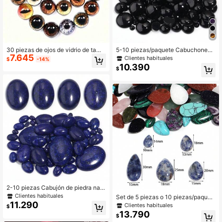
30 piezas de ojos de vidrio de tama
5-10 piezas/paquete Cabuchones
7.645
ños surtidos, ojos de dragón de gem
de ágata negra natural, de varios ta
Clientes habituales
$
-14%
a semiredondeada, para hacer joyer
maños, cabuchones de piedras pre
10.390
$
ía, colgantes, decoración, manualid
ciosas negras elegantes vintage, ad
ades y suministros para muñecas
ecuados para hacer collares, anillo
s, pulseras y joyería, decoración DI
Y
2-10 piezas Cabujón de piedra natu
ral de lapislázuli plano, ovalado
Clientes habituales
Set de 5 piezas o 10 piezas/paquet
11.290
e de piedras preciosas sueltas de fo
Clientes habituales
$
rmas de gota de agua natural, de di
13.790
$
versos estilos para hacer joyas hec