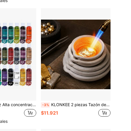
ales
royectos artísticos, suministros para manualidades, artesanía artística, opciones de color vibrante, material de manualidades duradero, colorante a base de agua, tinta a base de agua, acuarela, resina epoxi, suministros para hacer joyas
KLONKEE 2 piezas Tazón de fundición de metal, juego de cerámica y cuarzo para fundir metal, fundición cerámica refinación de joyería oro plata latón aleación
-3%
$11.921
ales