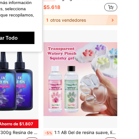
 más información
$5.618
es, selecciona
 que recopilamos,
ales
1
otros vendedores
ar Todo
Ahorro de $1.807
 Resina Epoxi de Curado Rápido Adecuada para Joyería, Manualidades, Moldeado y Recubrimiento
1:1 AB Gel de resina suave, líquido flexible, material de silicona, adecuado para alivio de estrés DIY, regalo de apretón, masilla transparente tipo gelatina, máquinas de fundición, etc.
-5%