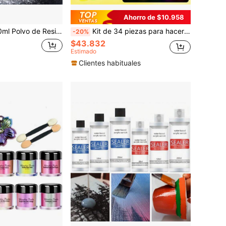
Ahorro de $10.958
ento de Mica Polarizado para Hacer Joyas de Resina Moldes de Fundición de Resina de Colores
Kit de 34 piezas para hacer huellas de gato de silicona que brillan en la oscuridad, incluye moldes de silicona para hacer huellas de gato, resina epoxi de 30ml:30ml, flocado, herramientas y una proporción ideal de 1:1 por volumen para manualidades DIY
-20%
$43.832
Estimado
Clientes habituales