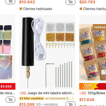
$10.943
$20.783
Clientes habituales
Clientes habitu
 $5.654
s, arte de uñas - colorido, forja de joyas y otros proyectos y regalos DIY
Juego de mini taladro eléctrico - Juego de mini taladro eléctrico alimentado por USB con brocas, 10 piezas/49 piezas/110 piezas/410 piezas/610 piezas, mini taladro eléctrico con llave, portabrocas hexagonal, molde de resina, llavero DIY, manualidades, adecuado para resina, plástico, madera, arcilla polimérica, joyería, fabricación de colgantes. Tres juegos combinados para satisfacer sus diferentes necesidades
100g/Bolsa de Fragmentos de Terrazo no Desteñibles, Fragmentos de Terrazo, Chips Decorativos de Terrazo Modernos (20
-5%
-3%
en Diariamente Suministros de fundición de joyas
#2 Más vendidos
$17.838
$15.096
50+ vendidos