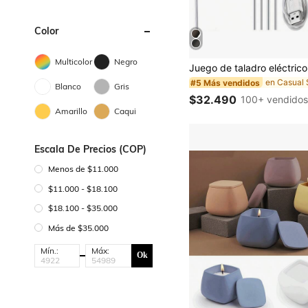
Color
Multicolor
Negro
#5 Más vendidos
Blanco
Gris
$32.490
100+ vendido
Amarillo
Caqui
Escala De Precios (COP)
Menos de $11.000
$11.000 - $18.100
$18.100 - $35.000
Más de $35.000
Mín.:
Máx:
Ok