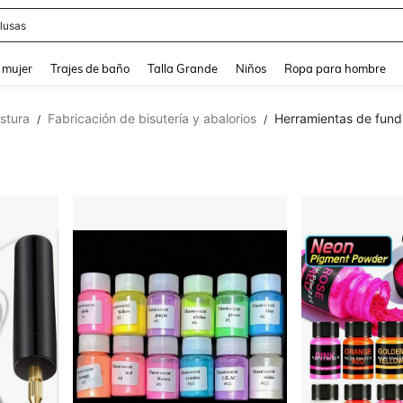
eans
and down arrow keys to navigate search Búsqueda reciente and Busca y Encuentr
 mujer
Trajes de baño
Talla Grande
Niños
Ropa para hombre
stura
Fabricación de bisutería y abalorios
Herramientas de fundi
/
/