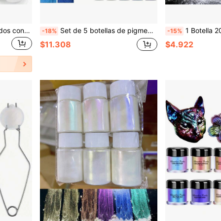
Moldes de silicona cuadrados con tapas para hacer tarros de almacenamiento DIY, resina, cemento, yeso, velas
Set de 5 botellas de pigmentos en polvo de mica fina, colores multiusos ligeros adecuados para hacer jabón, teñir resina, elaborar velas, manualidades DIY y joyería
1 Botella 20ml Polvo de Resina Blanco Super Brillante Pigm
-18%
-15%
$11.308
$4.922