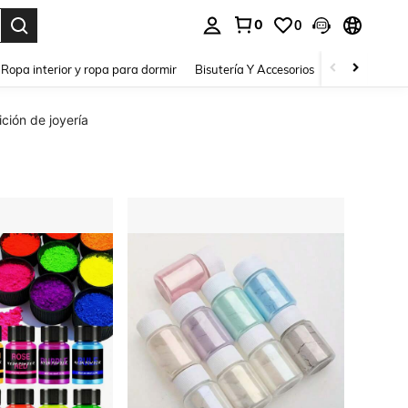
0
0
a. Press Enter to select.
Ropa interior y ropa para dormir
Bisutería Y Accesorios
Zapatos
H
ción de joyería