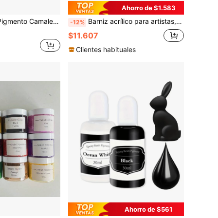
Ahorro de $1.583
ra Resina Epoxi, Brillo de Color Metálico y Polvo Mágico - Crea Accesorios Coloridos Únicos
Barniz acrílico para artistas, no amarillento, no tóxico, anti-cuarteado, con acabado brillante, adecuado para artistas profesionales y pintores aficionados
-12%
$11.607
Clientes habituales
Ahorro de $561