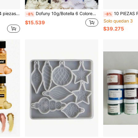
de crisol para fundición y refinado de joyería de metal
Dofuny 10g/Botella 6 Colores Polvo Aurora Perlado Polvo Mineral de Mica Natural Pigmento de Perla para Jabón Vela Resina Epoxi Suministros para Hacer Manualidades de Joyería DIY
10 PIEZAS Pigmento Camaleón, Polvo de Mica con Brillo Camaleón pa
-8%
-8%
Solo quedan 3
$15.539
$39.275