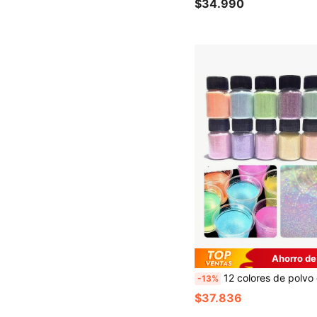
$34.990
Ahorro de
12 colores de polvo de mica brillante, tinte para resina epoxi, pigmento perlado con brillo holográfico brillante, adecuado para resina epoxi, joyería DIY, manualidades, elaboración de vela
-13%
$37.836