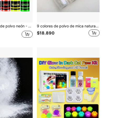
boración de jabón, sombras de ojos y manualidades DIY - 12 colores con 20ml cada botella, alta saturación de color, no brillante (no brilla en la oscuridad)
9 colores de polvo de mica natural, adecuado para teñir resina epoxi, excelente para hacer joyas de moda
$18.890