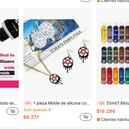
Clientes habitu
e en madera, arcilla, papel, metal, plástico, y tela
1 pieza Molde de silicona con patrón de estrella geométrica goteante, molde de fundición de resina UV & epoxi para pendientes de joyería DIY, dijes, llaveros, suministros de manualidades estéticas hechas a mano
55ml/1.86oz Alta concentración a base de agua - 30 colores para fundición de joyas, terrazo, cemento y polvo de yeso - Colores vibrantes para manualidades, pintura y p
-8%
-3%
Solo quedan 8
$16.286
$8.271
Clientes habitu