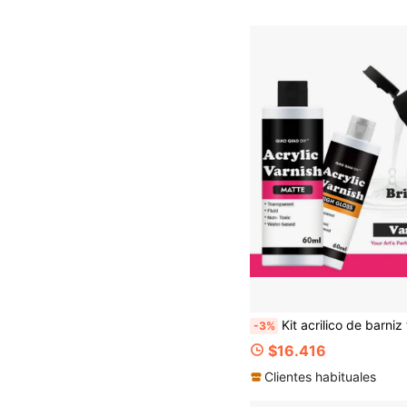
Kit acrilico de barniz todo en - Sellador a base de agua con acabado brillante y mate, resistente a los rayos UV, antiagrietas para obras de art
-3%
$16.416
Clientes habituales