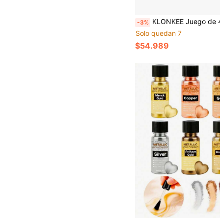
KLONKEE Juego de 4 piezas de pequeños cuencos de cerámica fundida de cuarzo que incluye placa de soldadura de panal, utilizado como herramienta 
-3%
Solo quedan 7
$54.989