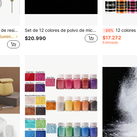
Juego de taladro eléctrico de resina, incluye 400 tornillos de ojo dorados/plateados, 8 brocas de taladro helicoidales, mini taladro eléctrico con llave, pinzas de eje hexagonal, molde de fundición de resina, llavero DIY, manualidades, utilizado para resina, plástico, madera, arcilla polimérica, joyería, llavero, suministros para hacer colgantes
Set de 12 colores de polvo de mica ovalado iridiscente - Colores brillantes, mineral natural, hecho a mano, para joyería, innovación de moda, coloración de resina epoxi y materiales de manualidades
12 colores de polvo neón - Polvo de mica fluorescente apto para resina epoxi, arte de uñas, slime, ela
-20%
en Casual Suministros de fundición de joyas
$17.272
$20.990
Estimado
s