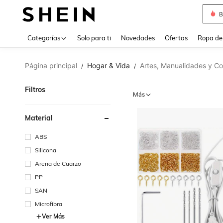
J
Use up 
Categorías
Solo para ti
Novedades
Ofertas
Ropa de
Página principal
Hogar & Vida
Artes, Manualidades y Co
/
/
Filtros
Más
Material
ABS
Silicona
Arena de Cuarzo
PP
SAN
Microfibra
Ver Más