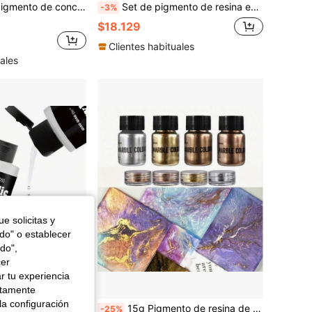
rro, pigmento de concreto - pigmento de óxido de hierro, pigmento de color de concreto, polvo de pigmento de concreto para el coloreado de concreto 150ml/5.07oz
Set de pigmento de resina epoxi negro y blanco de alta concentración, 1.01oz cada uno - Colores opacos vibrantes para arte en resina, joyería y manualidades, pasta de color
-3%
$18.129
Clientes habituales
ales
e solicitas y
odo" o establecer
do",
cer
r tu experiencia
ctamente
la configuración
Set de barniz acrílico - Sellador a base de agua, súper brillante, resistente a los rayos UV, anti-agrietamiento, adecuado para madera, arcilla, pintura, metal, plástico, y artes y manualidades textiles
15g Pigmento de resina de inyección de molde de joyería con textura de metal espejo, perla, brillo y color de mármol
-25%