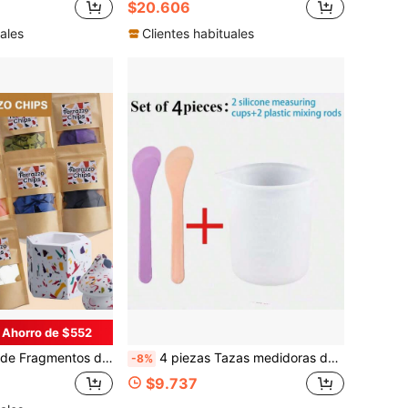
$20.606
ales
Clientes habituales
Ahorro de $552
 Colores), Tintes Dispersos Amigables para Resina y Yeso, Terrazo, Fragmentos, Coloreados, Prefabricados, para Usar con Resina/Polvo de Fundición/Productos de Cemento
4 piezas Tazas medidoras de silicona | Tazas de mezcla de resina reutilizables, herramientas multifuncionales de resina y otras manualidades, tazas medidoras de silicona graduadas - Estas tazas de mezcla de resina antiadherentes son perfectas para manualidades hechas a mano, fabricación de joyas, fundición de resina y otras manualidades relacionadas con la resina, con función de medición precisa
-8%
$9.737