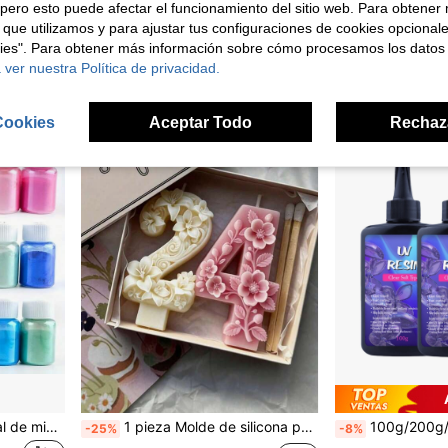
pero esto puede afectar el funcionamiento del sitio web. Para obtener
Solo quedan 7
$17.490
 que utilizamos y para ajustar tus configuraciones de cookies opcional
$28.490
kies". Para obtener más información sobre cómo procesamos los datos
Clientes habitu
 ver nuestra Política de privacidad.
Cookies
Aceptar Todo
Rechaz
18 colores de polvo mineral de mica natural, adecuado para hacer resina epoxi y joyería vibrante - excelente para moldear y colorear resina
1 pieza Molde de silicona para pastel con número, para decoración de fiesta de cumpleaños y boda, adecuado para velas, resina epoxi, jabón, yeso, manualidades DIY, aniversario, Día de la Madre, fiesta de cumpleaños
100g/200g/300g Resina de curado UV (Suave) - Cristal Transparente,
-25%
-8%