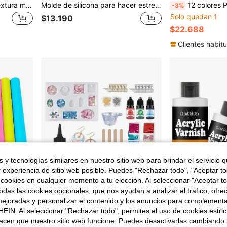
Polvo colorido, polvo de textura metálica única, agente colorante de resina epoxi, pigmento brillante, polvo de resina de color, accesorios para joyería. Polvo de mica metálico para resina, 20ml/Color 6 colores Pigmento de color de partícula fina para teñir resina, arcilla polimérica, pintura, manualidades DIY, tazas, pintura al óleo, fabricación de jabones, fabricación de velas
Molde de silicona para hacer estrellas y copos de nieve navideños - Molde cuadrado reutilizable apto para resina, velas y bombas de baño - Perfecto para decoración navideña y decoración del hogar, ideal para la temporada festiva
12 colores Pigmento de concreto DIY, polvo de pigmento de color premium de yeso y cemento. Polvo de óxido de hie
-3%
Solo quedan 1
$13.190
$22.688
Clientes habitu
 y tecnologías similares en nuestro sitio web para brindar el servicio qu
r experiencia de sitio web posible. Puedes "Rechazar todo", "Aceptar t
 cookies en cualquier momento a tu elección. Al seleccionar "Aceptar to
das las cookies opcionales, que nos ayudan a analizar el tráfico, ofre
ejoradas y personalizar el contenido y los anuncios para complementa
EIN. Al seleccionar "Rechazar todo", permites el uso de cookies estri
acen que nuestro sitio web funcione. Puedes desactivarlas cambiando 
1 pieza Molde de resina azul y rosa con almohadillas de silicona, almohadillas de silicona de epoxi de cristal para la fabricación de joyas hechas a mano, tapete de escritorio resistente a la suciedad, hoja de silicona para manualidades, tapete de molde de resina para joyas, tapete de silicona antiadherente para manualidades, adecuado para pintura y arcilla
Kit de resina UV de alta transparencia de 100g - Resina epoxi cristalina dura para hacer joyas, pendientes, colgantes, manualidades DIY, brillante y anti-amarilleo, set de regalo perfecto para principiantes
-3%