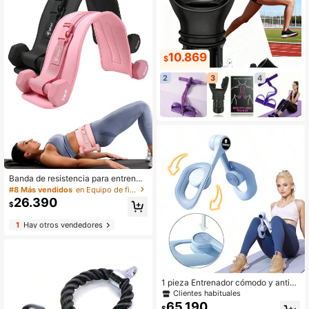
10.869
$
2
3
4
Banda de resistencia para entrena
miento de cadera, equipo de entren
#8 Más vendidos
en Equipo de fitness integrado
amiento de muslos, banda de activa
26.390
$
ción de cadera ajustable para ejerci
cios de gimnasio en casa
1
Hay otros vendedores
1 pieza Entrenador cómodo y antide
slizante para los músculos del piso
Clientes habituales
pélvico, ejercitador de muslos para
65.190
$