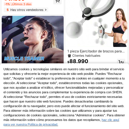
elegante y sencillo - Adecuada par
-1%
¡Últimos 3 días
a uso en oficina, incluyendo medici
5
Hay otros vendedores
ón de cintura, medición de altura tel
escópica portátil, y reglas para cost
ura y corte para medición industrial.
Clientes habituales
Solo quedan 10
Clientes habituales
Clientes habituales
1 pieza Ejercitador de brazos para fi
tness en casa, entrenador de antebr
Solo quedan 10
Solo quedan 10
azo con manivela manual de 360°
88.990
Clientes habituales
$
unisex para entrenamiento de anteb
Solo quedan 10
razo, muñeca, hombro y músculos d
Utilizamos cookies y tecnologías similares en nuestro sitio web para brindar el servicio
el brazo, equipo portátil para entren
que solicitas y ofrecerte la mejor experiencia de sitio web posible. Puedes "Rechazar
amiento de brazos y Body completo
todo", "Aceptar todo" o establecer tu preferencia de cookies en cualquier momento a tu
Entrenador de respiración con resist
elección. Al seleccionar "Aceptar todo", estableceremos todas las cookies opcionales,
encia ajustable - Mejora la fuerza r
Solo quedan 9
que nos ayudan a analizar el tráfico, ofrecer funcionalidades mejoradas y personalizar
espiratoria, accesorio profesional p
11.459
el contenido y los anuncios para complementar tu experiencia de compra con SHEIN.
$
ara fitness en casa, gimnasio, ejerci
Al seleccionar "Rechazar todo", permites el uso de cookies estrictamente necesarias
-6%
¡Últimos 3 días
cio, entrenamiento en casa, equipo
de fitness, entrenamiento en casa
que hacen que nuestro sitio web funcione. Puedes desactivarlas cambiando la
configuración de tu navegador, pero esto puede afectar el funcionamiento del sitio web.
Para obtener más información sobre las cookies que utilizamos y para ajustar tus
configuraciones de cookies opcionales, selecciona "Administrar cookies". Para obtener
más información sobre cómo procesamos los datos que recopilamos,
haz clic aquí
para ver nuestra Política de privacidad.
1