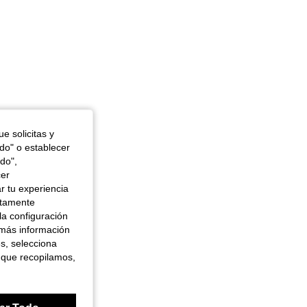
e solicitas y
odo" o establecer
do",
cer
r tu experiencia
ctamente
la configuración
 más información
es, selecciona
 que recopilamos,