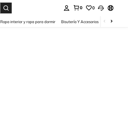
0
0
a. Press Enter to select.
Ropa interior y ropa para dormir
Bisutería Y Accesorios
Zapatos
H