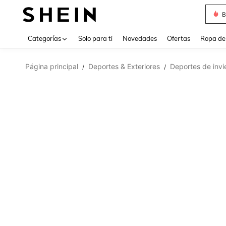
B
Use up 
Categorías
Solo para ti
Novedades
Ofertas
Ropa de
Página principal
Deportes & Exteriores
Deportes de invi
/
/