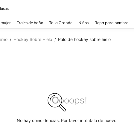
lusas
and down arrow keys to navigate search Búsqueda reciente and Busca y Encuentr
 mujer
Trajes de baño
Talla Grande
Niños
Ropa para hombre
erno
Hockey Sobre Hielo
Palo de hockey sobre hielo
/
/
No hay coincidencias. Por favor inténtalo de nuevo.