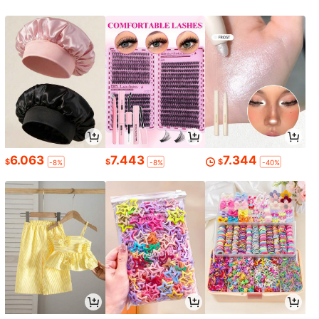
6.063
7.443
7.344
$
$
$
-8%
-8%
-40%