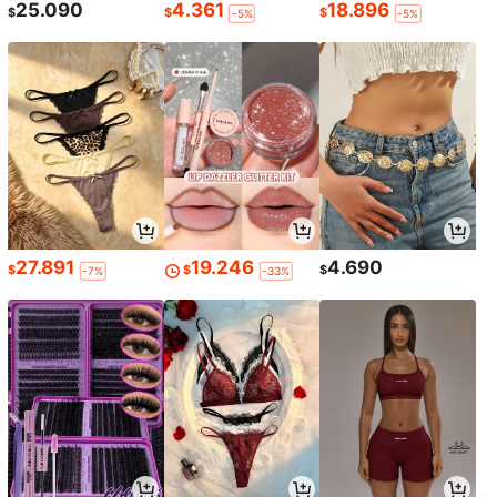
25.090
4.361
18.896
$
$
$
-5%
-5%
27.891
19.246
4.690
$
$
$
-7%
-33%