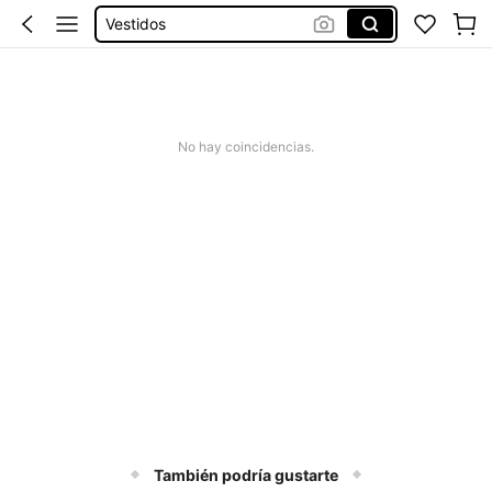
Vestidos Elegantes Para Fiesta
Vestidos De Baño Mujer
Blusas Para Mujer
Moldes Para Señuelos De Pesca
No hay coincidencias.
También podría gustarte