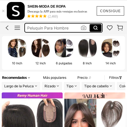
Topper Cabello Humano Mujer
SHEIN-MODA DE ROPA
×
Toppers De Cabello Humano
CONSIGUE
Descarga la APP para más ventajas exclusivas
(2,460)
Flequillos De Cabello Humano
Peluquin Para Hombre
Protesis Capilar Hombre
Topper Cabello Humano Mujer
10 Inch
12 Inch
6 pulgadas
8 Inch
14 inch
Recomendados
Más populares
Precio
Filtros
Largo de la Peluca
Rizado
Tipo
Tipo de cabello
Colo