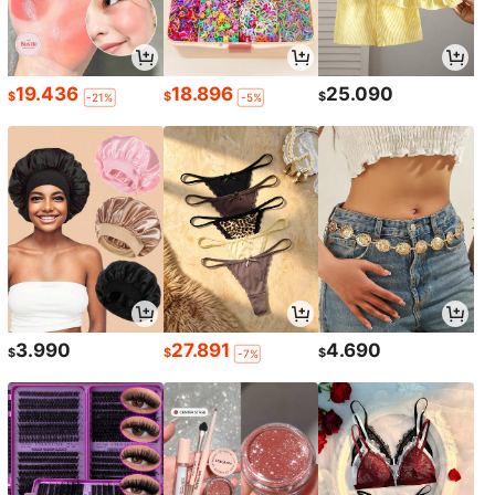
19.436
18.896
25.090
$
$
$
-21%
-5%
3.990
27.891
4.690
$
$
$
-7%