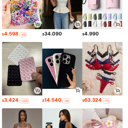
4.598
34.090
4.990
$
$
$
-4%
3.424
14.540
63.324
$
$
$
-22%
-3%
-7%