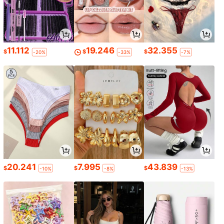
11.112
19.246
32.355
$
$
$
-20%
-33%
-7%
20.241
7.995
43.839
$
$
$
-10%
-8%
-13%