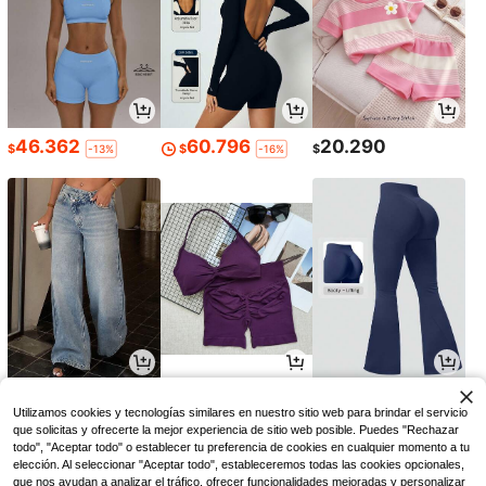
46.362
60.796
20.290
$
$
$
-13%
-16%
123.990
43.191
63.418
$
$
$
-10%
-9%
Utilizamos cookies y tecnologías similares en nuestro sitio web para brindar el servicio
que solicitas y ofrecerte la mejor experiencia de sitio web posible. Puedes "Rechazar
todo", "Aceptar todo" o establecer tu preferencia de cookies en cualquier momento a tu
elección. Al seleccionar "Aceptar todo", estableceremos todas las cookies opcionales,
que nos ayudan a analizar el tráfico, ofrecer funcionalidades mejoradas y personalizar