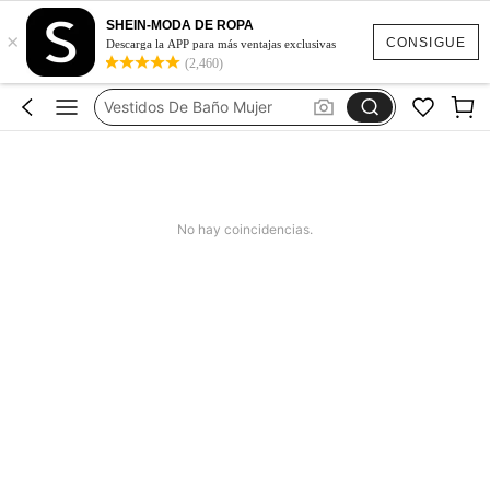
Ropa Deportiva De Mujer
SHEIN-MODA DE ROPA
×
Vestidos
CONSIGUE
Descarga la APP para más ventajas exclusivas
(2,460)
Vestidos Elegantes Para Fiesta
Vestidos De Baño Mujer
Blusas Para Mujer
Ropa Deportiva De Mujer
Vestidos
No hay coincidencias.