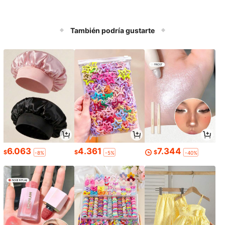
También podría gustarte
6.063
4.361
7.344
$
$
$
-8%
-5%
-40%