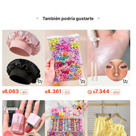
También podría gustarte
6.063
4.361
7.344
$
$
$
-8%
-5%
-40%