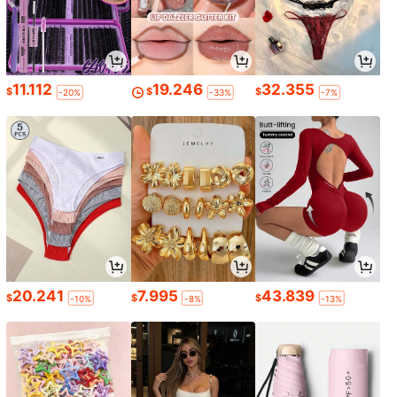
11.112
19.246
32.355
$
$
$
-20%
-33%
-7%
20.241
7.995
43.839
$
$
$
-10%
-8%
-13%