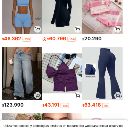
46.362
60.796
20.290
$
$
$
-13%
-16%
123.990
43.191
63.418
$
$
$
-10%
-9%
Utilizamos cookies y tecnologías similares en nuestro sitio web para brindar el servicio