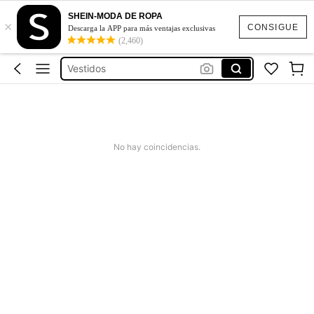
SHEIN-MODA DE ROPA
Blusas Para Mujer
×
CONSIGUE
Descarga la APP para más ventajas exclusivas
(2,460)
Mascara De Hockey
Vestidos
Vestidos Elegantes Para Fiesta
Vestidos De Baño Mujer
Blusas Para Mujer
No hay coincidencias.
Mascara De Hockey