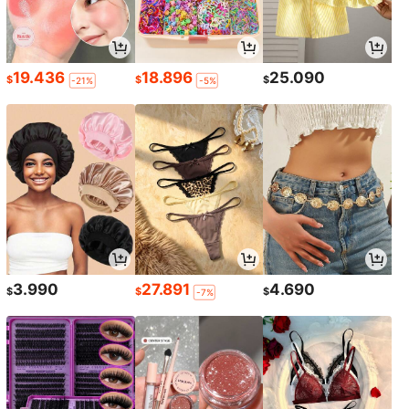
19.436
18.896
25.090
$
$
$
-21%
-5%
3.990
27.891
4.690
$
$
$
-7%