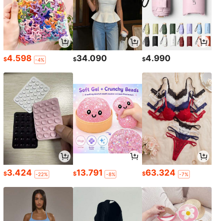
4.598
34.090
4.990
$
$
$
-4%
3.424
13.791
63.324
$
$
$
-22%
-8%
-7%