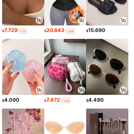
7.729
20.843
15.690
$
$
$
-2%
-24%
4.090
7.472
4.490
$
$
$
-15%