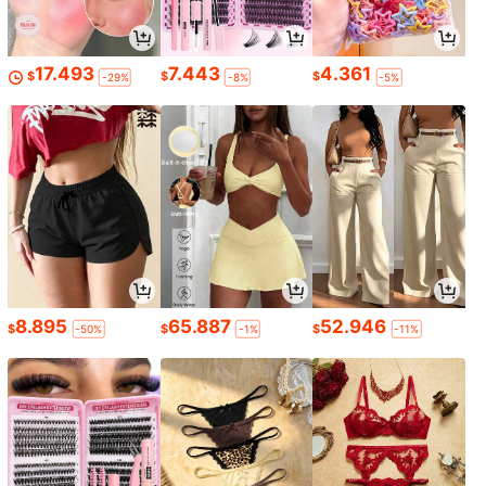
17.493
7.443
4.361
$
$
$
-29%
-8%
-5%
8.895
65.887
52.946
$
$
$
-50%
-1%
-11%