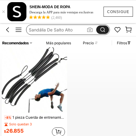
Vestidos Elegantes Para Fiesta
SHEIN-MODA DE ROPA
×
Sandalias De Salto
CONSIGUE
Descarga la APP para más ventajas exclusivas
(2,460)
Mini Salto
Sandália De Salto Alto
Vestidos
Recomendados
Más populares
Precio
Filtros
Vestidos Elegantes Para Fiesta
Sandalias De Salto
1 pieza Cuerda de entrenamiento de salto alto portátil de 2.5M/98.4 pulgadas, fácil de guardar, para interiores y exteriores, salto alto, salto largo, cuerda elástica bungee
-8%
Solo quedan 3
26.855
$