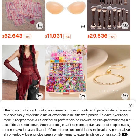
62.643
11.031
29.536
$
$
$
-8%
-8%
-5%
29.204
18.896
12.690
$
$
$
-25%
-5%
Utilizamos cookies y tecnologías similares en nuestro sitio web para brindar el servicio
que solicitas y ofrecerte la mejor experiencia de sitio web posible. Puedes "Rechazar
todo", "Aceptar todo" o establecer tu preferencia de cookies en cualquier momento a tu
elección. Al seleccionar "Aceptar todo", estableceremos todas las cookies opcionales,
que nos ayudan a analizar el tráfico, ofrecer funcionalidades mejoradas y personalizar
el contenido y los anuncios para complementar tu experiencia de compra con SHEIN.