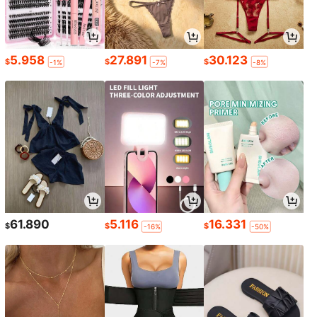
5.958
27.891
30.123
$
$
$
-1%
-7%
-8%
61.890
5.116
16.331
$
$
$
-16%
-50%