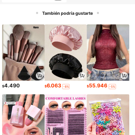
También podría gustarte
4.490
6.063
55.946
$
$
$
-8%
-5%