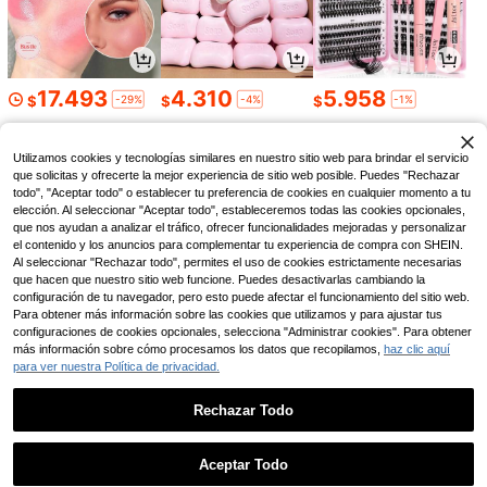
Ahorro de $161
1 PIEZA Mantel con estampado de
19.729
cuadros rojos, estilo bohemio casua
$
-1%
l y fresco, mantel de mesa de come
dor, cubierta de decoración del hog
ar pastoral, adecuado para hotel, re
17.493
4.310
5.958
-29%
-4%
-1%
$
$
$
staurante, dormitorio, sala de estar,
fiesta, reunión al aire libre, decoraci
ón de vacaciones
Utilizamos cookies y tecnologías similares en nuestro sitio web para brindar el servicio
que solicitas y ofrecerte la mejor experiencia de sitio web posible. Puedes "Rechazar
todo", "Aceptar todo" o establecer tu preferencia de cookies en cualquier momento a tu
elección. Al seleccionar "Aceptar todo", estableceremos todas las cookies opcionales,
que nos ayudan a analizar el tráfico, ofrecer funcionalidades mejoradas y personalizar
el contenido y los anuncios para complementar tu experiencia de compra con SHEIN.
Al seleccionar "Rechazar todo", permites el uso de cookies estrictamente necesarias
que hacen que nuestro sitio web funcione. Puedes desactivarlas cambiando la
configuración de tu navegador, pero esto puede afectar el funcionamiento del sitio web.
Para obtener más información sobre las cookies que utilizamos y para ajustar tus
1 pieza de mantel con adorno de fe
configuraciones de cookies opcionales, selecciona "Administrar cookies". Para obtener
stones bordado floral, mantel de me
Establecido hace 1 año
30.123
27.891
3.990
más información sobre cómo procesamos los datos que recopilamos,
haz clic aquí
sa con forma de rectángulo de dise
-8%
-7%
-7%
$
$
$
63.690
$
ño de Jacquard blanco simple para
para ver nuestra Política de privacidad.
Clientes habituales
mesa de cena, boda
Solo quedan 3
Clientes habituales
Clientes habituales
Rechazar Todo
1 pieza Mantel bordado con encaje,
decoración de borde festoneado, te
Solo quedan 3
Solo quedan 3
Mostrar artículos similares con stock
Ver todo
la de poliéster, mantel con patrón fl
35.104
Clientes habituales
$
-3%
oral bordado, mantel rectangular cu
Aceptar Todo
Solo quedan 3
adrado, adecuado para decoración
Lo sentimos, este producto está agotado.
de mesa de comedor y sala de estar