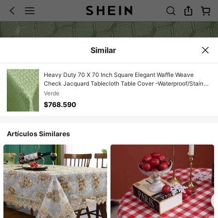
Similar
Heavy Duty 70 X 70 Inch Square Elegant Waffle Weave
Check Jacquard Tablecloth Table Cover -Waterproof/Stain
Resistant/Wrinkle Free - Great For Dinner Parties Wedding
Verde
Light Sage Green
$768.590
Artículos Similares