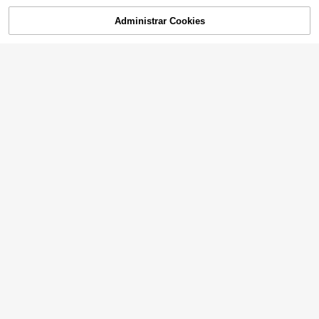
Administrar Cookies
AGOTADO
55.190
31.590
20.490
-24%
$
$
$
11.190
7.011
11.031
-10%
-8%
$
$
$