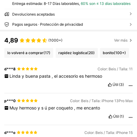
Entrega estimada:
8-17 Días laborables,
60% son ≤ 13 días laborables
Devoluciones aceptadas
Pagos seguros · Protección de privacidad
4,89
(1000+)
Ver más
lo volveré a comprar
(17)
rapidez logística
(20)
bonito
(100+)
d***8
Color: Beis / Talla: 11
Linda
y
buena
pasta
,
el
accesorio
es
hermoso
Útil
(3)
p***0
Color: Beis / Talla: iPhone 13Pro Max
Muy
hermoso
y
s
ú
per
coqueto
,
me
encanto
Útil
(1)
d***o
Color: Beis / Talla: iPhone 15