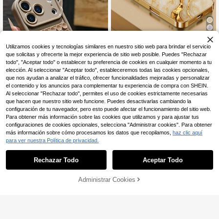
mpatible con iPhone 15, personaliz
ado, creativo, estilo minimalista, est
ilo minimalista, fresco y agradable,
diseño de bloques de color, estilo.
5
Utilizamos cookies y tecnologías similares en nuestro sitio web para brindar el servicio
HoBa case 1 pieza Funda de teléfo
que solicitas y ofrecerte la mejor experiencia de sitio web posible. Puedes "Rechazar
no de vidrio templado con borde dor
#1 Más vendidos
en Samsung S24 FE Fundas de moda para teléfonos
todo", "Aceptar todo" o establecer tu preferencia de cookies en cualquier momento a tu
ado y rayas doradas con patrón de
50+ vendidos
elección. Al seleccionar "Aceptar todo", estableceremos todas las cookies opcionales,
mármol, compatible con iPhone 17
que nos ayudan a analizar el tráfico, ofrecer funcionalidades mejoradas y personalizar
17.390
Pro Max, 16 Pro Max, 15 Pro Max, 1
$
el contenido y los anuncios para complementar tu experiencia de compra con SHEIN.
4 Pro Max, funda de teléfono de mo
Al seleccionar "Rechazar todo", permites el uso de cookies estrictamente necesarias
da divertida estilo coreano, compati
4
ble con iPhone 11/12/13/14/15/16 Pr
que hacen que nuestro sitio web funcione. Puedes desactivarlas cambiando la
o Max Plus, diseño elegante, unise
Ahorro de $126
configuración de tu navegador, pero esto puede afectar el funcionamiento del sitio web.
x, regalo ideal para novia para Pasc
Para obtener más información sobre las cookies que utilizamos y para ajustar tus
1 pieza Soporte de teléfono de silic
ua, primavera o cumpleaños
configuraciones de cookies opcionales, selecciona "Administrar cookies". Para obtener
ona con ventosa, funda de teléfono
#3 Más vendidos
en Flor Fundas para teléfonos
más información sobre cómo procesamos los datos que recopilamos,
haz clic aquí
multifuncional apta para iPhone 16
700+ vendidos
(1000+)
para ver nuestra Política de privacidad.
Pro Max/16/16 Pro/16 Plus/15/15 Pr
12.964
o Max/15 Pro/15 Plus/11/12/13/14 P
$
-1%
ro Max/11 Pro/11 Pro Max/12 Pro/12
Rechazar Todo
Aceptar Todo
Pro Max/13 Pro/13 Pro Max/7 Plus/
14 Pro/14 Pro Max/14 Plus/17/AIR/1
7 Pro Max
Administrar Cookies
¡15% DE DESCUENTO!
AÑADIR A LA BOLSA