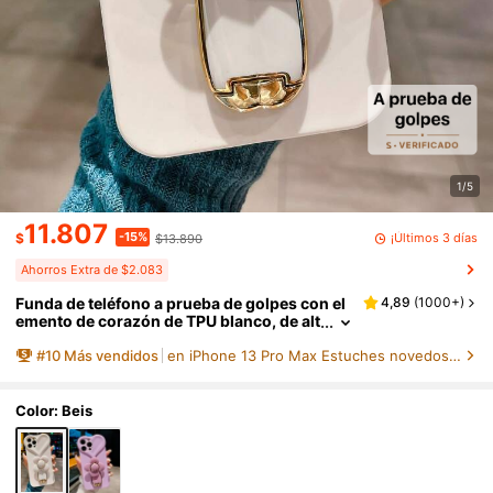
1/5
11.807
-15%
¡Últimos 3 días
$
$13.890
Ahorros Extra de $2.083
Funda de teléfono a prueba de golpes con el
4,89
(
1000+
)
emento de corazón de TPU blanco, de alt
a calidad, con gran elemento de corazó
#
10
Más vendidos
en iPhone 13 Pro Max Estuches novedosos
n, molino de viento 3D y soporte de flor, com
patible con iPhone 11/12/13/14/15/16/17 Pro
Max, regalo de primavera y cumpleaños
Color: Beis