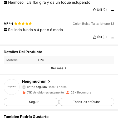
Hermoso
.
Lla
flor
gira
y
da
un
toque
estupendo
Útil
(0)
M***í
Color: Beis / Talla: Iphone 13
Re
linda
funda
s
ú
per
c
ó
moda
Útil
(0)
Detalles Del Producto
Material:
TPU
Ver más
4.8K Seguidores
4,92
Hengmuchun
n***e
seguido
Hace 11 horas
2***4
está navegando
4.8K Seguidores
4,92
71K Vendido recientemente
26K Recompra
Seguir
Todos los artículos
4.8K Seguidores
4,92
También Podría Gustarte