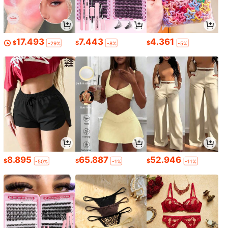
17.493
7.443
4.361
$
$
$
-29%
-8%
-5%
8.895
65.887
52.946
$
$
$
-50%
-1%
-11%