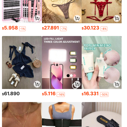
5.958
27.891
30.123
$
$
$
-1%
-7%
-8%
61.890
5.116
16.331
$
$
$
-16%
-50%