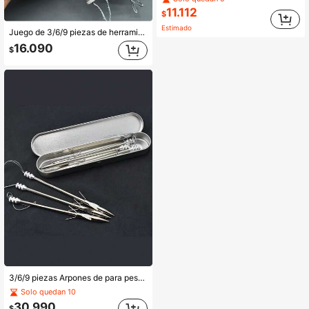
11.112
$
Estimado
Juego de 3/6/9 piezas de herramientas de pesca de acero inoxidable, piezas de resortera de acero inoxidable y arpón de pesca, accesorios de pesca y caza al aire libre, adecuados como regalos de cumpleaños u ocasiones festivas para amigos y familiares
16.090
$
3/6/9 piezas Arpones de para pesca submarina, incluye caja de almacenamiento para arpones para un transporte y almacenamiento convenientes. Puntas de acero inoxidable, adecuado para pesca submarina, equipo de pesca en aguas profundas
Solo quedan 10
30.990
$