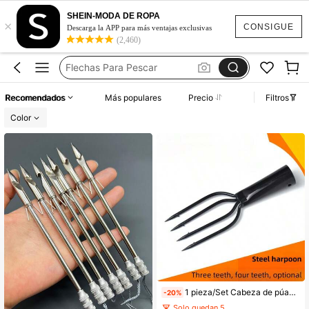
Arpón De Pesca
SHEIN-MODA DE ROPA
×
Arpon De Pesca Para Rios
CONSIGUE
Descarga la APP para más ventajas exclusivas
(2,460)
Arpones Para Pescar Rio
Flechas Para Pescar
Tirachinas
Recomendados
Más populares
Precio
Filtros
Arpón De Pesca
Color
Arpon De Pesca Para Rios
1 pieza/Set Cabeza de púas de acero primaveral 3/4 dientes Arpón de pesca de cinco púas negro, anti-escape para pesca de hielo
-20%
Solo quedan 5