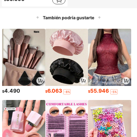
También podría gustarte
4.490
6.063
55.946
$
$
$
-8%
-5%