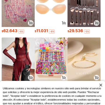
62.643
11.031
29.536
$
$
$
-8%
-8%
-5%
29.204
18.896
12.690
$
$
$
-25%
-5%
Utilizamos cookies y tecnologías similares en nuestro sitio web para brindar el servicio
que solicitas y ofrecerte la mejor experiencia de sitio web posible. Puedes "Rechazar
todo", "Aceptar todo" o establecer tu preferencia de cookies en cualquier momento a tu
elección. Al seleccionar "Aceptar todo", estableceremos todas las cookies opcionales,
que nos ayudan a analizar el tráfico, ofrecer funcionalidades mejoradas y personalizar