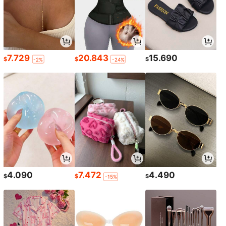
7.729
20.843
15.690
$
$
$
-2%
-24%
4.090
7.472
4.490
$
$
$
-15%