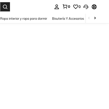
0
0
a. Press Enter to select.
Ropa interior y ropa para dormir
Bisutería Y Accesorios
Zapatos
H