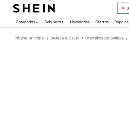
B
Use up 
Categorías
Solo para ti
Novedades
Ofertas
Ropa de
Página principal
Belleza & Salud
Utensilios de belleza
/
/
/