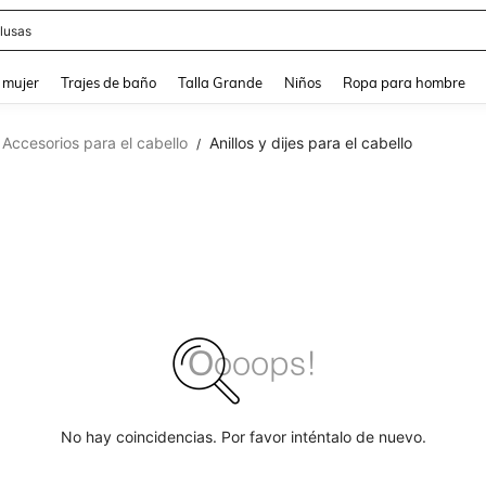
lusas
and down arrow keys to navigate search Búsqueda reciente and Busca y Encuentr
 mujer
Trajes de baño
Talla Grande
Niños
Ropa para hombre
Accesorios para el cabello
Anillos y dijes para el cabello
/
No hay coincidencias. Por favor inténtalo de nuevo.