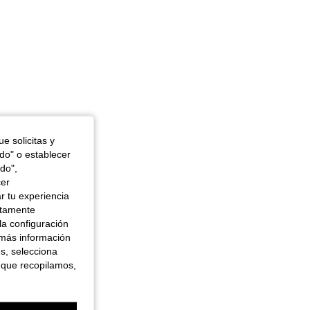
e solicitas y
odo" o establecer
do",
cer
r tu experiencia
ctamente
la configuración
 más información
es, selecciona
 que recopilamos,