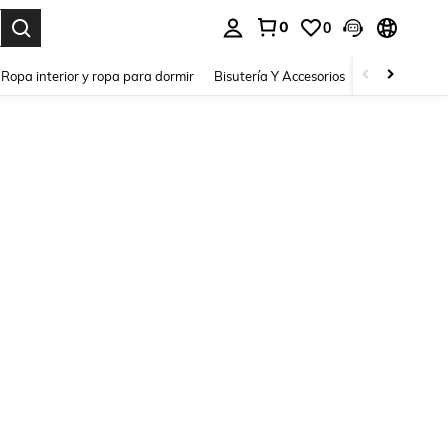
0
0
a. Press Enter to select.
Ropa interior y ropa para dormir
Bisutería Y Accesorios
Zapatos
H