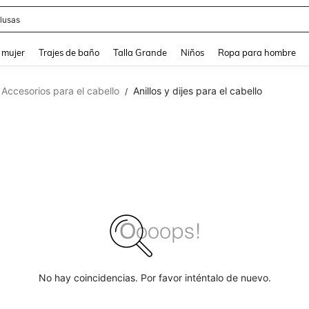
lusas
and down arrow keys to navigate search Búsqueda reciente and Busca y Encuentr
 mujer
Trajes de baño
Talla Grande
Niños
Ropa para hombre
Accesorios para el cabello
Anillos y dijes para el cabello
/
No hay coincidencias. Por favor inténtalo de nuevo.