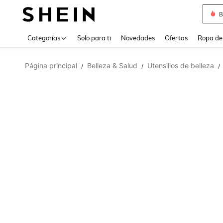
B
Use up 
Categorías
Solo para ti
Novedades
Ofertas
Ropa de
Página principal
Belleza & Salud
Utensilios de belleza
/
/
/