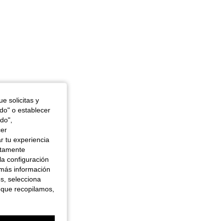
e solicitas y
odo" o establecer
do",
cer
r tu experiencia
ctamente
la configuración
 más información
es, selecciona
 que recopilamos,