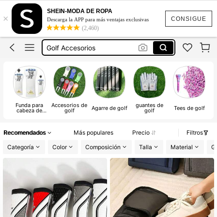
Golf
SHEIN-MODA DE ROPA
×
Pines Para Gorra
CONSIGUE
Descarga la APP para más ventajas exclusivas
(2,460)
Golf Accesorios
Pines Metálicos
Gorras
Golf
Funda para
Accesorios de
guantes de
Agarre de golf
Tees de golf
cabeza de
golf
golf
palo de golf
Recomendados
Más populares
Precio
Filtros
Categoría
Color
Composición
Talla
Material
G