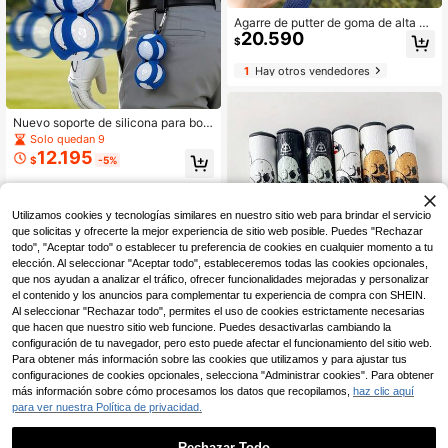
Agarre de putter de goma de alta ca
20.590
lidad - Mejora la sensación y la est
$
abilidad, mejora el rendimiento del p
utter, suministro al por mayor
1
Hay otros vendedores
Nuevo soporte de silicona para bola
s de golf, accesorio de golf portátil,
Solo quedan 9
versión mini, sujeta 2 bolas
12.195
$
-5%
Utilizamos cookies y tecnologías similares en nuestro sitio web para brindar el servicio
que solicitas y ofrecerte la mejor experiencia de sitio web posible. Puedes "Rechazar
todo", "Aceptar todo" o establecer tu preferencia de cookies en cualquier momento a tu
elección. Al seleccionar "Aceptar todo", estableceremos todas las cookies opcionales,
que nos ayudan a analizar el tráfico, ofrecer funcionalidades mejoradas y personalizar
el contenido y los anuncios para complementar tu experiencia de compra con SHEIN.
Al seleccionar "Rechazar todo", permites el uso de cookies estrictamente necesarias
1 pieza Empuñadura de Putter de G
que hacen que nuestro sitio web funcione. Puedes desactivarlas cambiando la
30.290
olf, Putter de Alta Calidad, Mejora la
$
configuración de tu navegador, pero esto puede afectar el funcionamiento del sitio web.
Estabilidad
Para obtener más información sobre las cookies que utilizamos y para ajustar tus
configuraciones de cookies opcionales, selecciona "Administrar cookies". Para obtener
más información sobre cómo procesamos los datos que recopilamos,
haz clic aquí
para ver nuestra Política de privacidad.
Rechazar Todo