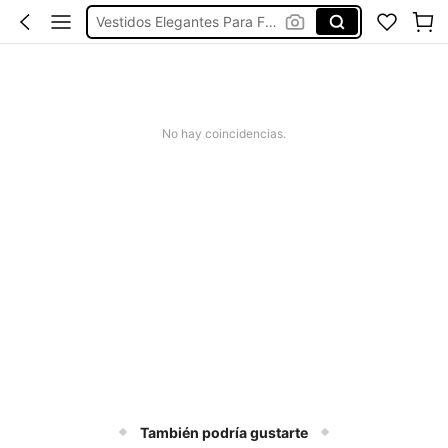
Vestidos Elegantes Para Fiesta
Vestidos De Baño Mujer
Blusas Para Mujer
Ropa Deportiva De Mujer
No hay coincidencias.
Vestidos
También podría gustarte