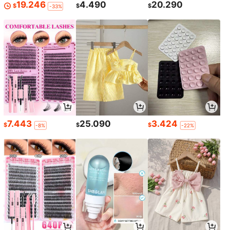
19.246
4.490
20.290
$
$
$
-33%
7.443
25.090
3.424
$
$
$
-8%
-22%