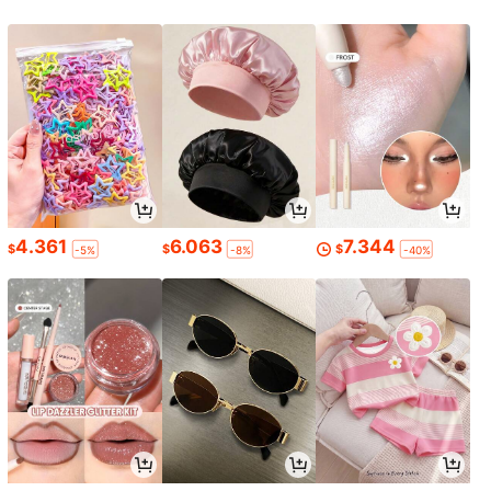
4.361
6.063
7.344
$
$
$
-5%
-8%
-40%