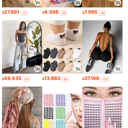
27.891
4.598
7.995
$
$
$
-7%
-4%
-8%
49.435
13.883
37.169
$
$
$
-6%
-8%
-15%