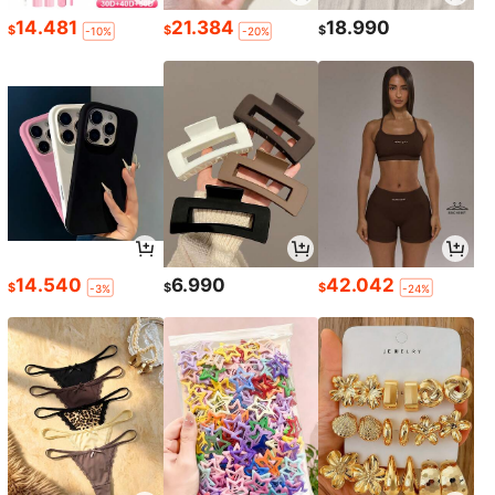
14.481
21.384
18.990
$
$
$
-10%
-20%
14.540
6.990
42.042
$
$
$
-3%
-24%