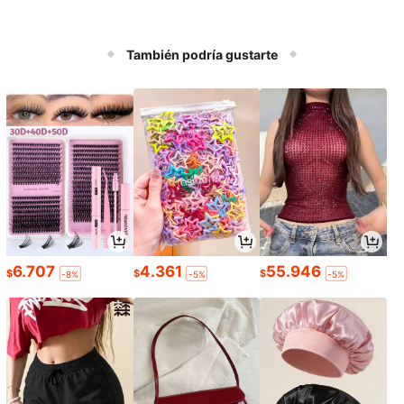
También podría gustarte
6.707
4.361
55.946
$
$
$
-8%
-5%
-5%