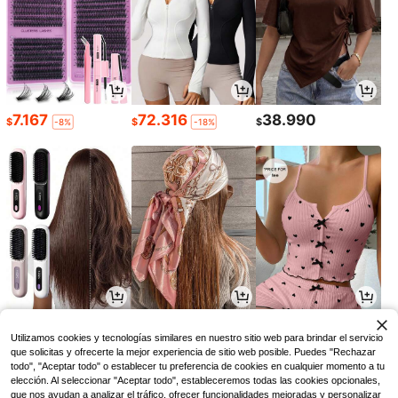
7.167
72.316
38.990
$
$
$
-8%
-18%
49.971
10.390
14.390
$
$
$
-3%
Utilizamos cookies y tecnologías similares en nuestro sitio web para brindar el servicio
que solicitas y ofrecerte la mejor experiencia de sitio web posible. Puedes "Rechazar
todo", "Aceptar todo" o establecer tu preferencia de cookies en cualquier momento a tu
elección. Al seleccionar "Aceptar todo", estableceremos todas las cookies opcionales,
que nos ayudan a analizar el tráfico, ofrecer funcionalidades mejoradas y personalizar