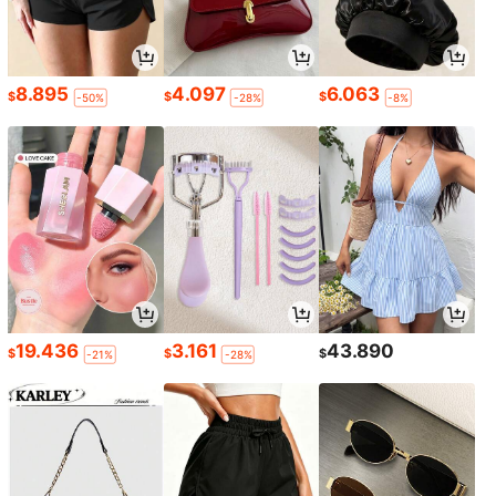
8.895
4.097
6.063
$
$
$
-50%
-28%
-8%
19.436
3.161
43.890
$
$
$
-21%
-28%