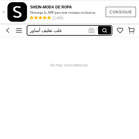
Vestidos
SHEIN-MODA DE ROPA
×
Earrings Packaging
CONSIGUE
Descarga la APP para más ventajas exclusivas
(2,460)
علب مسابح
علب تغليف أساور
علب تغليف مجوهرات
Vestidos
Earrings Packaging
No hay coincidencias.