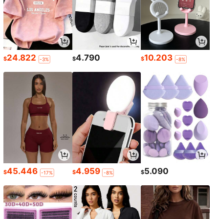
24.822
4.790
10.203
$
$
$
-3%
-8%
45.446
4.959
5.090
$
$
$
-17%
-8%