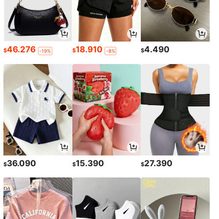
46.276
18.910
4.490
$
$
$
-19%
-8%
36.090
15.390
27.390
$
$
$