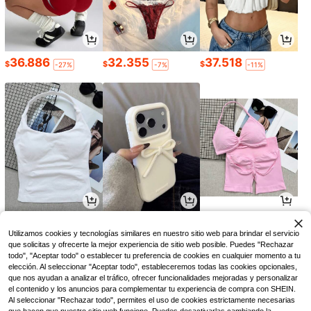
36.886
32.355
37.518
$
$
$
-27%
-7%
-11%
29.437
20.577
38.543
$
$
$
-19%
-6%
-20%
Utilizamos cookies y tecnologías similares en nuestro sitio web para brindar el servicio
que solicitas y ofrecerte la mejor experiencia de sitio web posible. Puedes "Rechazar
todo", "Aceptar todo" o establecer tu preferencia de cookies en cualquier momento a tu
elección. Al seleccionar "Aceptar todo", estableceremos todas las cookies opcionales,
que nos ayudan a analizar el tráfico, ofrecer funcionalidades mejoradas y personalizar
el contenido y los anuncios para complementar tu experiencia de compra con SHEIN.
Al seleccionar "Rechazar todo", permites el uso de cookies estrictamente necesarias