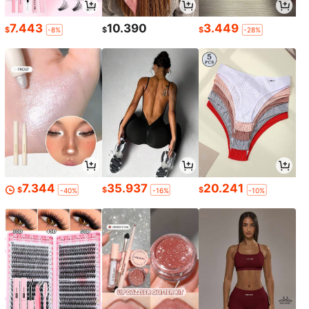
7.443
10.390
3.449
$
$
$
-8%
-28%
7.344
35.937
20.241
$
$
$
-40%
-16%
-10%