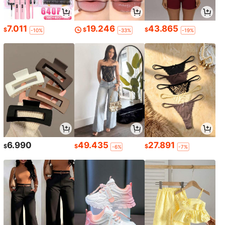
7.011
19.246
43.865
$
$
$
-10%
-33%
-19%
6.990
49.435
27.891
$
$
$
-6%
-7%