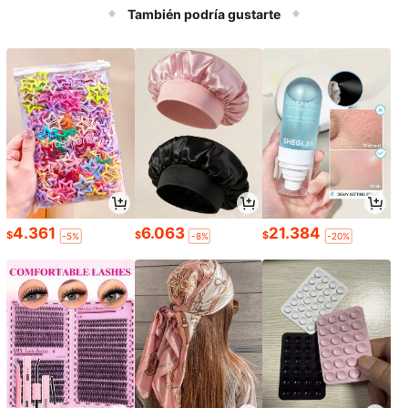
o para el Día del Padre, Día del Trab
También podría gustarte
ajo y Día del Maestro, mango colori
do, estructura resistente, equipo de
pesca
4.361
6.063
21.384
$
$
$
-5%
-8%
-20%