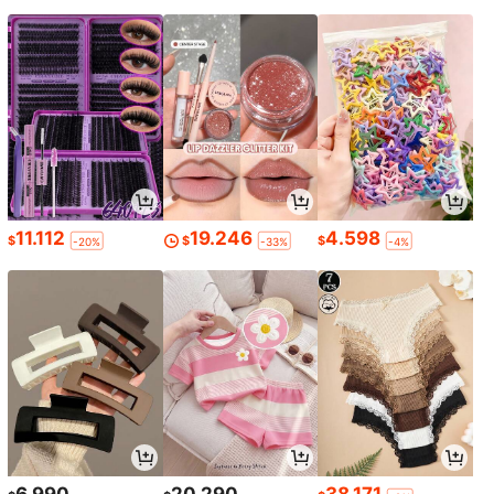
11.112
19.246
4.598
$
$
$
-20%
-33%
-4%