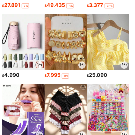
27.891
49.435
3.377
$
$
$
-7%
-6%
-28%
4.990
7.995
25.090
$
$
$
-8%