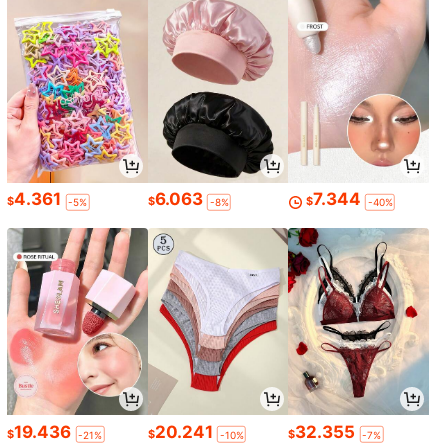
4.361
6.063
7.344
$
$
$
-5%
-8%
-40%
19.436
20.241
32.355
$
$
$
-21%
-10%
-7%