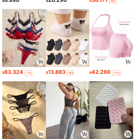
6.990
20.290
38.171
$
$
$
-8%
63.324
13.883
42.266
$
$
$
-7%
-8%
-11%