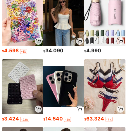
4.598
34.090
4.990
$
$
$
-4%
3.424
14.540
63.324
$
$
$
-22%
-3%
-7%