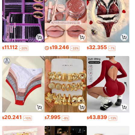
11.112
19.246
32.355
$
$
$
-20%
-33%
-7%
20.241
7.995
43.839
$
$
$
-10%
-8%
-13%