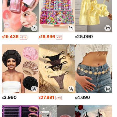
19.436
18.896
25.090
$
$
$
-21%
-5%
3.990
27.891
4.690
$
$
$
-7%