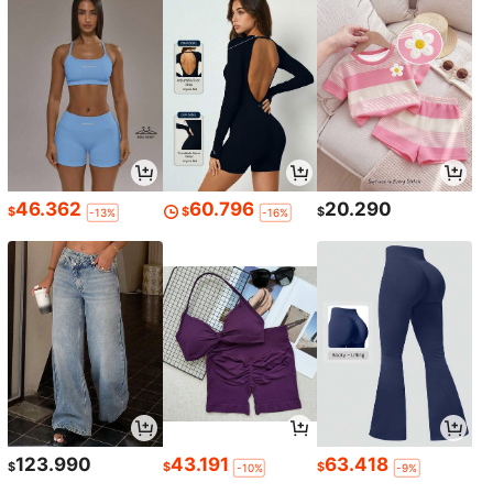
46.362
60.796
20.290
$
$
$
-13%
-16%
123.990
43.191
63.418
$
$
$
-10%
-9%