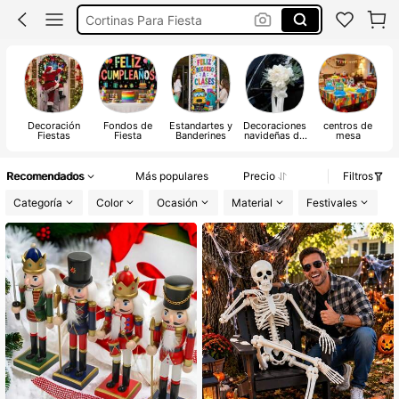
Cortinas Para Fiesta
Arbol De Navidad
Navidad
Decoración
Fondos de
Estandartes y
Decoraciones
centros de
d
Fiestas
Fiesta
Banderines
navideñas de
mesa
exteriores
Recomendados
Más populares
Precio
Filtros
Categoría
Color
Ocasión
Material
Festivales