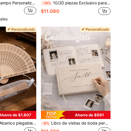
A4/A5 Boda de Campo Personalizada, Un Álbum de Fotos Único y Personalizado para Recién Casados, Un Regalo de Boda. ,Amor Eterno, Regalo de Cumpleaños, Regalo de Aniversario, Libro de Recuerdos, Regalo Perfecto
10/20 piezas Exclusivo para Boda Romántica: Abanicos Personalizados, Añadiendo Encanto y Esplendor a tu Amor, Convenientes de Llevar, Diseño Compacto, Poetcore, Amor Eterno, Regalo Personalizado, Recuerdos de Boda, Regalo para Dama de Honor, Regalo para Invitados de Boda
-16%
$11.080
ales
Ahorro de $1.607
Ahorro de $991
ntiguo de dama Hanfu con imitación de sándalo, añade encanto al amor, fácil de llevar, poco espacio de plegado, diseño de estrella y luna para boda
Libro de visitas de boda personalizado de lino, álbum de fotos con tapa dura personalizada de lino, libro de mensajes de invitados de boda, recuerdo de boda y álbum de aniversario, libro de visitas de boda, álbum conmemorativo de boda personalizado con tapa dura, personalización exquisita, regalo ideal único y personalizado para ella, novio, novia, aniversario
-8%