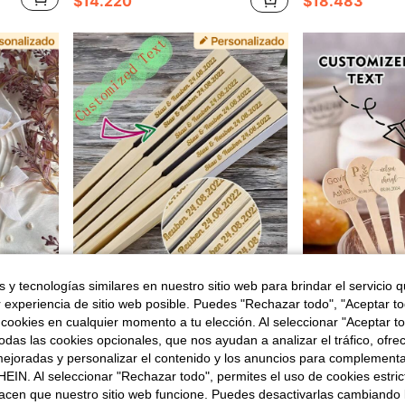
$14.220
$18.483
 y tecnologías similares en nuestro sitio web para brindar el servicio qu
r experiencia de sitio web posible. Puedes "Rechazar todo", "Aceptar t
 $3.310
Ahorro de $290
 cookies en cualquier momento a tu elección. Al seleccionar "Aceptar to
le, personalizado, graduación, despedida de soltera, boda de verano
1/5/10/20/40/100 piezas Abanicos de papel plegables blancos personalizados: Abanicos de bambú DIY, adecuados para regalos de boda, cumpleaños, Día de la Madre, Pascua, etc. - Perfecto para familia, oficina y fiestas de eventos, regalo personalizado, recuerdos de fiesta
Palitos de madera personalizados, vajilla de boda con nombre y fecha personalizados, ideal para fiest
-2%
-3%
das las cookies opcionales, que nos ayudan a analizar el tráfico, ofre
$17.000
$16.577
ejoradas y personalizar el contenido y los anuncios para complementa
EIN. Al seleccionar "Rechazar todo", permites el uso de cookies estri
Clientes habituales
acen que nuestro sitio web funcione. Puedes desactivarlas cambiando 