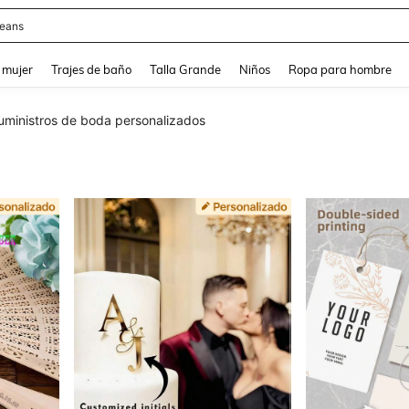
eans
and down arrow keys to navigate search Búsqueda reciente and Busca y Encuentr
 mujer
Trajes de baño
Talla Grande
Niños
Ropa para hombre
uministros de boda personalizados