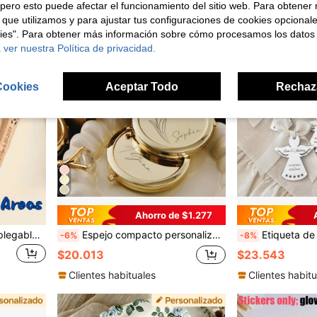
pero esto puede afectar el funcionamiento del sitio web. Para obtener
 que utilizamos y para ajustar tus configuraciones de cookies opcional
kies". Para obtener más información sobre cómo procesamos los datos
 ver nuestra Política de privacidad.
Cookies
Aceptar Todo
Rechaz
Ahorro de $1.277
1 pieza Abanico de mano plegable personalizado para boda, abanico de bambú grabado en doble área para novia, abanico portátil vintage negro para damas, decoración de fiesta de boda, regalo para novia, regalo para invitados, regalo para damas de honor, recuerdos de boda personalizados, regalo único
Espejo compacto personalizado con flor de nacimiento, espejo de maquillaje plegable con nombre personalizado, espejo portátil para retoques, regalo vintage para ella, recuerdos de despedida de soltera, regalo de cumpleaños y aniversario para hija, hermana, amiga, novia & maestra
Etiqueta de ángel de bautizo de espejo acrílico personalizada, etiqueta de regalo pers
-6%
-8%
$20.013
$23.543
Clientes habituales
Clientes habitu