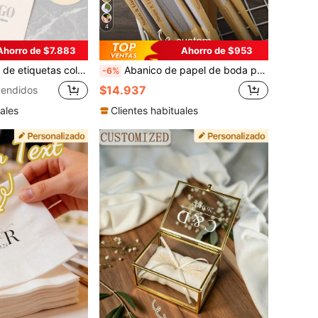
4
Ahorro de $7.883
Ahorro de $953
 imagen, con cuerdas de yute, para botellas, ropa, embalaje de alimentos, fiestas, aniversarios, bodas, etiquetas personalizadas para recuerdos de boda, etiquetas de agradecimiento
Abanico de papel de boda personalizado y grabado, abanico de mano plegable, estilo vintage, recuerdo de fiesta de boda, regalo para dama de honor, aniversario, Día de San Valentín, Día de la Madre, cumpleaños, graduación, Navidad, suministros de boda portátiles para dama de honor, listo para regalo
-6%
$14.937
endidos
ales
Clientes habituales