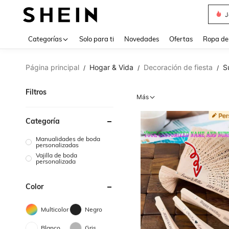
J
Use up 
Categorías
Solo para ti
Novedades
Ofertas
Ropa de
Página principal
Hogar & Vida
Decoración de fiesta
S
/
/
/
Filtros
Más
Categoría
Manualidades de boda
personalizadas
Vajilla de boda
personalizada
Color
Multicolor
Negro
Blanco
Gris