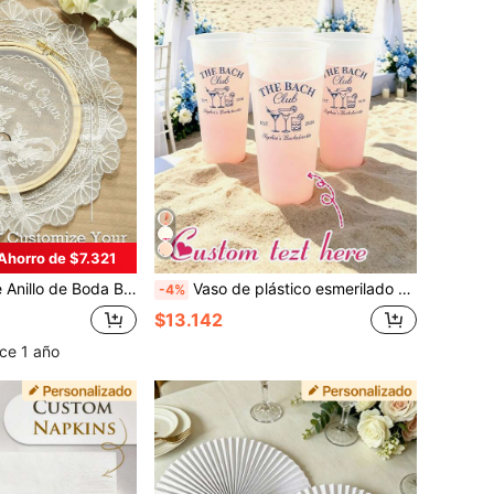
Ahorro de $7.321
Elegante Exhibición de Anillo Desmontable de Encaje y Tul con Lazo de Cinta, Caja de Anillo de Novia Vintage Romántica Decoración de Boda, Regalo de Despedida de Soltera, Aniversario
Vaso de plástico esmerilado personalizado para despedida de soltera, vaso de plástico para club de novias, vaso de fiesta a prueba de roturas personalizado adecuado para bodas y eventos, recuerdos de fiesta
-4%
$13.142
ce 1 año