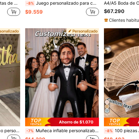
ta de aniversario y compromiso, experiencia de desembalaje
Juego personalizado para cortar pastel de boda, cuchillo y servidor de pastel personalizados grabados en oro/plata, regalo de boda, regalo de aniversario, regalo de cumpleaños, regalo de despedida de soltera, regalo conmemorativo para parejas, regalo para damas de honor, regalo único, regalo de compromiso, regalo reflexivo
-8%
$67.290
$9.559
Clientes habitu
Ahorro de $1.070
Pegatinas de espejo acrílico personalizadas, calcomanías de pared con letras personalizadas en dorado/plateado/negro, adecuadas para dormitorio, sala de estar, decoración de fondo de fiesta, arte de pared con nombre único, regalo perfecto para cumpleaños, Día de la Madre, hogar estético, pieza de declaración, regalo para ella
Muñeca inflable personalizable, regalo de broma personalizado, favor de fiesta individual, accesorio de broma de fiesta personalizado, accesorio divertido de fiesta individual, almohada inflable, regalo de broma de fiesta de novia, muñeca con cara del novio, despedida de soltero
100 piezas Abanico plegable de madera aromática hueca personalizado: Abanico plegable de estilo chino a
-7%
-8%