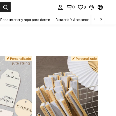
0
0
a. Press Enter to select.
Ropa interior y ropa para dormir
Bisutería Y Accesorios
Zapatos
H