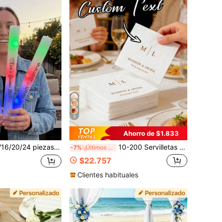
5
Ahorro de $1.833
tera y etiquetas de nombre - Nombre y número/inicial de vinilo personalizado - Etiquetas de plástico 2D hechas a mano, adecuadas para regalos, números de mesa, eventos de ensayo, 2D planas
10-200 Servilletas de Cóctel Personalizadas para Bodas, Hechas de Papel, Servilletas Desechables Blancas de 3 Capas, Adecuadas para Bodas, Bares, Despedidas de Soltera, Fiestas de Compromiso, Decoraciones de Fiesta, Regalo Personalizado, Aniversario, Decoración de Recepción, Recuerdos de Boda
-7%
¡Últimos 2 días
$22.757
Clientes habituales