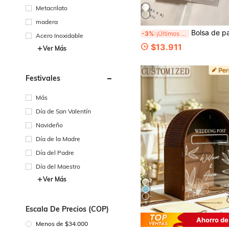
Metacrilato
madera
Bolsa de pañuelos para boda con texto personalizado "Happy Tears", bolsa mini blanca auto
-3%
¡Últimos 3 días
Acero Inoxidable
$13.911
Ver Más
Festivales
Más
Día de San Valentín
Navideño
Día de la Madre
Día del Padre
Día del Maestro
Ver Más
5
Escala De Precios (COP)
Ahorro de
Menos de $34.000