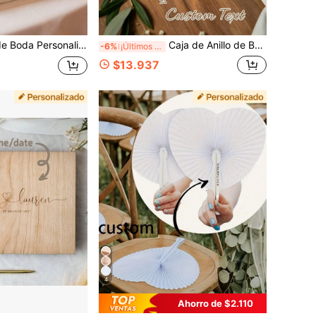
ad de Colores. Estas Exquisitas Servilletas Desechables Blancas de 3 Capas son Decoraciones de Mesa Perfectas para Fiestas, Cumpleaños y Bodas., Aniversario
Caja de Anillo de Boda Personalizada, Incluye Nombres de la Pareja, Fecha de la Boda y Coordenadas de Latitud/Longitud. Adecuada para Boda, Compromiso o Propuesta, Accesorio Perfecto para Fotos de Boda y Regalo Ideal, Regalo de Aniversario
-6%
¡Últimos 3 días
$13.937
4
Ahorro de $2.110