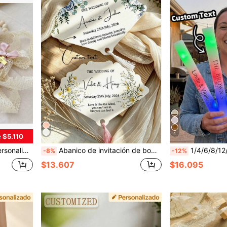
4
 $5.110
r, etiquetas personalizadas, regalo único, regalo de baby shower
Abanico de invitación de boda personalizado, abanico de mano con borla personalizado, papel de tarjeta grueso, tarjeta de ceremonia de fiesta nupcial al aire libre de verano, abanico de recuerdo de boda, regalo para despedida de soltera, fiesta de jardín, suministros de decoración de boda, regalo para dama de honor
1/4/6/8/12/16/20/24 piezas Pegatinas personalizadas con nombre para gafas 2D planas, adecuadas para bodas, despedidas de sol
-8%
-12%
$13.607
$16.095