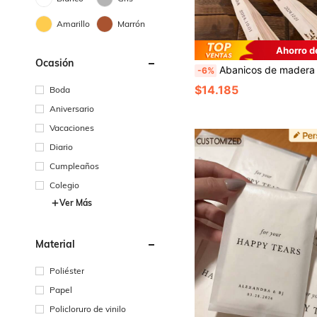
Amarillo
Marrón
Ahorro d
Ocasión
Abanicos de madera tallados personalizados, regalos de boda para invitados, abanicos de novia, abanicos conmemorativos, piezas de arte, Poetcore, amor eterno, regalo d
-6%
$14.185
Boda
Aniversario
Vacaciones
Diario
Cumpleaños
Colegio
Ver Más
Material
Poliéster
Papel
Policloruro de vinilo