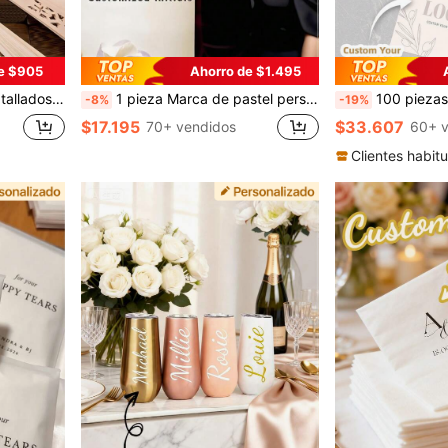
e $905
Ahorro de $1.495
el Día de la Madre, aniversario, recuerdos de boda, regalo único
1 pieza Marca de pastel personalizada, Decoración de pastel de cumpleaños - Acrílico dorado/plateado/oro rosa, Accesorios de pastel de boda y vacaciones, Recuerdos, Reutilizable, Regalo personalizado, Celebración, Aniversario, Suministros para fiestas
100 piezas de etiquetas colgantes personalizadas, etiquetas de regalo personalizadas de doble cara, imprimir logotipo o
-8%
-19%
$17.195
$33.607
70+ vendidos
60+ v
Clientes habitu