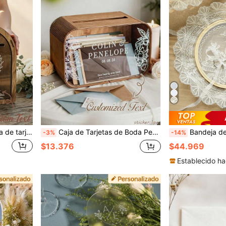
nico, decoración elegante para fiesta de aniversario y compromiso, encanto rústico, estilo granja
Caja de Tarjetas de Boda Personalizada, Soporte de Tarjetas de Madera y Acrílico, Decoración de Boda - Con Marco de Madera Redondeado y Diseño de Ventana de Acrílico Transparente; Adecuado para Fiestas Pre-Boda, Eventos de Compromiso y Recepciones de Boda para Recolectar Tarjetas y Regalos.
Bandeja de Anillo de Boda Bordada Personalizada, Alternativa de Soporte de Anillo con Nombre y Fecha Personalizados, 
-3%
-14%
$13.376
$44.969
Establecido ha