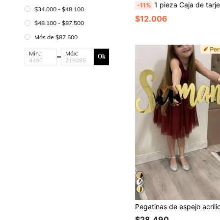
1 pieza Caja de tarjetas de boda personalizada, caja de regalo y sobre de madera vintage adecuada para recién casados, regalo de boda único, decoración elegante para fies
-11%
$34.000 - $48.100
$12.006
$48.100 - $87.500
Más de $87.500
Mín.:
Máx:
Ok
$28.490