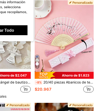
 más información
es, selecciona
 que recopilamos,
ar Todo
4
Ahorro de $2.047
Ahorro de $1.823
onalizada, placa de nombre para baby shower, etiquetas de recuerdos de bautizo y crisma, recuerdos de fiesta de cumpleaños
20/40 piezas Abanicos de tela elegantes plegables tallados personalizados en blanco, suministros para fiestas y bodas, 10/20/40 piezas Abanicos de tela elegantes plegables tallados personalizados vintage + juego de caja de regalo, abanicos de mano de seda y bambú, adecuados para fiestas, bodas, recuerdos de boda en la playa, regalos conmemorativos
-8%
$20.967
ales