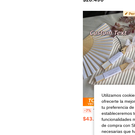
Utilizamos cookies
ofrecerte la mejo
Ahorro de
tu preferencia de
10/20 piezas Abanicos de papel personalizados blancos para boda, adecuados para recuerdos de fiesta, compromiso, bautizo, regalos para invitados, estilo campestre, retro, simp
-7%
estableceremos to
$43.980
funcionalidades m
de compra con SH
necesarias que h