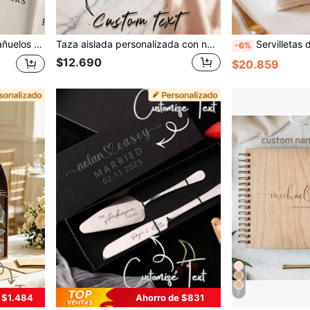
sellante para ceremonia de boda, regalo único para invitados
Taza aislada personalizada con nombre, taza de champán de acero inoxidable, taza de champán para dama de honor, taza aislada de doble pared al vacío, taza de viaje, taza para coche, adecuada para uso en invierno y verano, mejor regalo para la familia, la esposa o cualquier persona
Servilletas de Boda Personalizadas: Servilletas Cuadradas Elegantes Personalizables, Disponibles en una Varied
-6%
$12.690
$20.859
7
 $1.484
Ahorro de $831