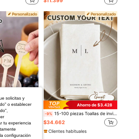
$11.399
e solicitas y
odo" o establecer
Ahorro de $513
Ahorro de $3.428
do",
as festivas, cafeterías y regalos, palitos de madera para uso diario, platos de mesa de boda personalizados, palitos para agitar bebidas de boda
15-100 piezas Toallas de invitados personalizadas, servilletas de fiesta con sensación de lino, impresión clara, decoración de mesa perfecta para boda, aniversario, despedida de soltera, servilletas de compromiso ideales para pareja, amantes y familia, servilletas de boda personalizadas, ideas de regalo
-9%
cer
$34.662
r tu experiencia
ctamente
Clientes habituales
la configuración