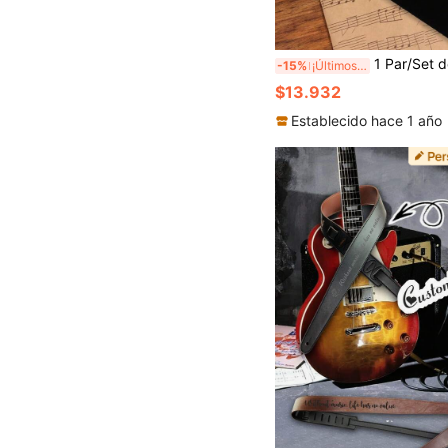
1 Par/Set de Baquetas Personalizadas Grabadas, Baquetas 5a Personalizadas, Regalo de Baquetas de Madera de Arce para Baterista, Regalo para Músico Baterista, 40.6x1.43cm - Con Bolsa/Si
-15%
¡Últimos 3 días
$13.932
Establecido hace 1 año