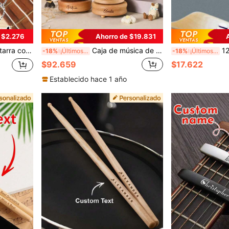
 $2.276
Ahorro de $19.831
sarios, para cumpleaños, instrumentos musicales y accesorios personalizados, cómodo, regalos para hombres, regalo de Navidad
Caja de música de madera personalizada, caja de música grabada, caja de música de carrusel giratorio, regalo de cumpleaños, regalo de Navidad, caja de música navideña, caja de música de caballo, carrusel giratorio de reliquia, aniversario, regalo para ella
12 piezas Púa de guitarra p
-18%
¡Últimos 3 días
-18%
¡Últimos 3 días
$92.659
$17.622
Establecido hace 1 año