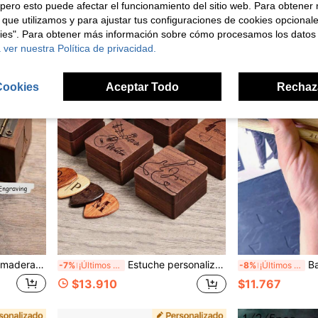
pero esto puede afectar el funcionamiento del sitio web. Para obtener
Establecido hace 1 año
 que utilizamos y para ajustar tus configuraciones de cookies opcional
kies". Para obtener más información sobre cómo procesamos los datos
 ver nuestra Política de privacidad.
Cookies
Aceptar Todo
Rechaz
Estuche personalizado de madera para púas de guitarra, portapúas personalizado, caja para púas de guitarra, regalo para el guitarrista, Día del Padre, regalos de Navidad (sin púa de guitarra) Multifuncional, grabado exquisito, elegante, de moda, vintage, diseño único y sobrio
Estuche personalizado de madera para púas de guitarra, portapúas personalizado, caja de púas, regalo para amantes de la guitarra, Día del Padre, regalos de Navidad (sin púas de guitarra) Multifuncional, grabado exquisito, elegante, de moda, vintage, único y personalizado, kits de arte y artesanía, hallazgos de tesoros, moda de invierno, regalo de Navidad, regalos ideales para él, ella, amigos, niños, juguetes y juegos, decora tu hogar, regalo único
Baquetas de batería p
-7%
¡Últimos 2 días
-8%
¡Últimos 3 días
$13.910
$11.767