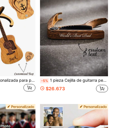
1 pieza Caja personalizada para púas de guitarra, estuche de guitarra de madera con 3 púas de guitarra, adecuado para guitarra, bajo, ukelele y otros instrumentos, juego de accesorios de madera natural, soporte para ukelele, soporte para guitarra, púa
1 pieza Cejilla de guitarra personalizada con textura de madera, Afinador de guitarra personalizado, Apto para guitarra eléctrica/acústica/ukelele y otros instrumentos, Gran regalo de cumpleaños para amigos guitarristas, maestros de música, Día de la Madre, Día del Padre, San Valentín, Inauguración de la casa, Cumpleaños, Aniversario de boda, Regalo para el mejor amigo
-5%
$26.673