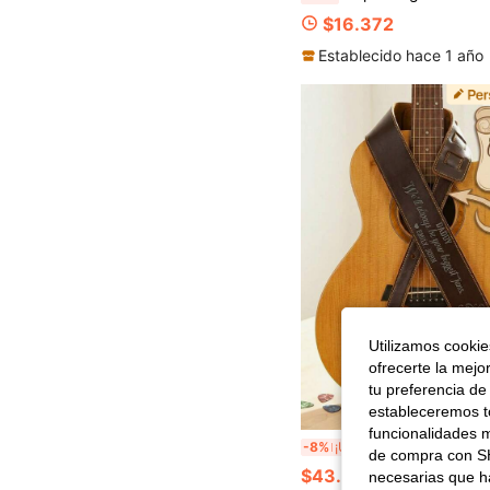
$16.372
Establecido hace 1 año
Utilizamos cookies
ofrecerte la mejo
tu preferencia de
estableceremos to
funcionalidades m
1 pieza Correa de guitarra de cuero PU personalizada y grabada, correa de guitarra vintage ajustable con texto personalizado, forro suave apto para guitarras acústicas 
-8%
¡Últimos 3 días
de compra con SH
$43.507
necesarias que h