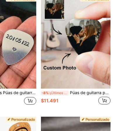
acero inoxidable, Púas de guitarra personalizadas, Nombre, texto y logotipo personalizados, Púas de guitarra personalizadas exclusivas para guitarristas, Día de San Valentín
Púas de guitarra personalizadas con foto, púas de guitarra personalizadas con texto, accesorios personalizados para guitarra bajo, púas de guitarra, regalos para músicos, regalos de púas de guitarra, regalos del Día del Padre, regalos del Día de San Valentín, regalos de Navidad, accesorios de regalo personalizados, púas de guitarra, decorativas, regalos para hombres
-8%
¡Últimos 3 días
$11.491