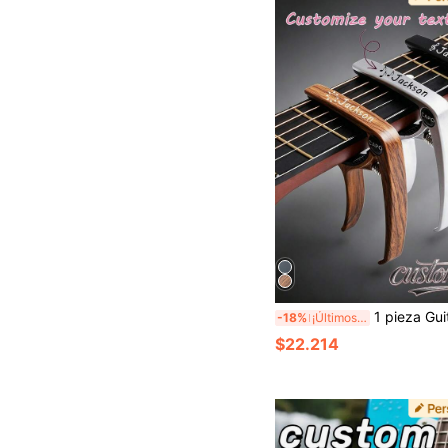
1 pieza Guitarra de metal personalizada con grano de madera de Kapo, información personalizada, púa de guitarra tallada, regalo de cumpleaños, regalo del Día del Padre para guitarrista, regalo para novio, regalo para esposo, regalo de cumpleaños personalizado, imagen de guitarra, armónica, decoración
-18%
¡Últimos 3 días
$22.214