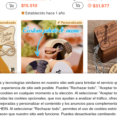
$15.510
$31.877
Establecido hace 1 año
 y tecnologías similares en nuestro sitio web para brindar el servicio qu
r experiencia de sitio web posible. Puedes "Rechazar todo", "Aceptar t
 cookies en cualquier momento a tu elección. Al seleccionar "Aceptar to
das las cookies opcionales, que nos ayudan a analizar el tráfico, ofre
ejoradas y personalizar el contenido y los anuncios para complementa
y eléctricas, regalo para guitarrista papá músico Día del Padre cumpleaños accesorio musical personalizado
LICVIC Púas de guitarra personalizadas, accesorios de guitarra con foto y texto personalizados, púas de guitarra personalizables, regalos de guitarra, el regalo perfecto para amantes de la música, púas de guitarra lindas, púa de bajo personalizable con imagen, Día de San Valentín, regalos de cumpleaños, para padre, madre, familia, amigos, pareja, regalos únicos
Set de púas de guitarra de madera con texto personalizado 
-17%
-3%
¡Últimos 3 días
EIN. Al seleccionar "Rechazar todo", permites el uso de cookies estri
$15.704
$7.273
acen que nuestro sitio web funcione. Puedes desactivarlas cambiando 