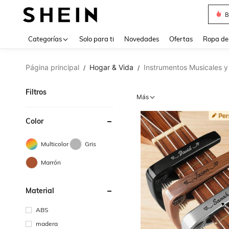
J
Use up 
Categorías
Solo para ti
Novedades
Ofertas
Ropa de
Página principal
Hogar & Vida
Instrumentos Musicales y
/
/
Filtros
Más
Color
Multicolor
Gris
Marrón
Material
ABS
madera