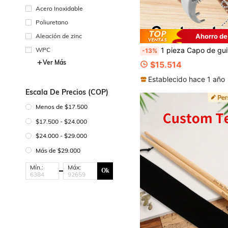
Acero Inoxidable
Poliuretano
Aleación de zinc
Ahorro de
WPC
1 pieza Capo de guitarra con grabado personalizado, capo personalizado para guitarra eléctrica, capo grabado personalizado, multifuncional, ornamental, grabado, acero inoxidable, exquisito, elegante, suave, adorable, colorido, lindo, divertido, personalizado, único, regalo ideal para ella, regalo ideal para él, para aniver
-13%
Ver Más
$15.514
Establecido hace 1 año
Escala De Precios (COP)
Menos de $17.500
$17.500 - $24.000
$24.000 - $29.000
Más de $29.000
Mín.:
Máx:
Ok