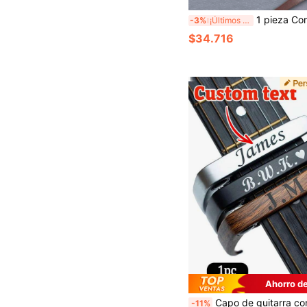
1 pieza Correa de guitarra personalizada con nombre, Correa de guitarra ajustable, Adecuada para guitarra, ukelele y bajo. Es una opción ideal para guitarristas, perfecta para el a
-3%
¡Últimos 3 días
$34.716
Ahorro de
Capo de guitarra con texto personalizado, Capo de guitarra de metal personalizado con grano de madera, Capo de guitarra eléctrica para guitarra acústica, Regalo de cumpleaños, Ukulele, Regalo de
-11%