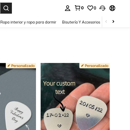
0
0
a. Press Enter to select.
Ropa interior y ropa para dormir
Bisutería Y Accesorios
Zapatos
H