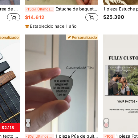
lmacenamiento de instrumentos, regalos para amantes de la música, accesorios de guitarra personalizados y regalos.
Estuche de baquetas de piel de PU con nombre personalizado, accesorio de músico personalizado, bolsa de almacenamiento de baquetas personalizable, regalo personalizable para bateristas, Día de San Valentín, accesorio de banda elegante, regalo pensativo para cumpleaños, actuaciones, ocasiones especiales
-15%
¡Últimos 3 días
$25.390
$14.612
Establecido hace 1 año
 $2.118
l Día del Padre, Regalos para novio, Aniversario, Regalos para esposo
1 pieza Púa de guitarra personalizada de acero inoxidable con gráfico de guitarra, regalo para novio/novia, Día de San Valentín, vuelta al colegio
1 pieza Foto personalizada y CD de mezcla - Fotos y canciones personalizadas hasta 5 discos quemados con portada de alto brillo, regalo único para el Día de la M
-3%
¡Últimos 3 días
-10%