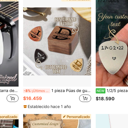
 de material de guitarra, resistente al agua e interesante, interesante, exquisito, de moda y único, personalizado, ella, familia, amigo, aniversario, cumpleaños, disfraz, sofá/cama dormitorio/sala de estar
1 pieza Púas de guitarra personalizadas, estuche de madera personalizado para púas de guitarra con grabado, organizador de púas de guitarra de madera, regalo musical para guitarrista y músico
1/2/5 piezas Púas de guitarra personalizadas, "Siempre te elijo", Púas de guitarra personalizadas, Púas de guitarra de 
-8%
¡Últimos 3 días
NEW
$16.459
$18.590
Establecido hace 1 año