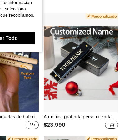
 más información
es, selecciona
 que recopilamos,
ar Todo
ersonalizadas grabadas, baquetas de madera de arce 5A, regalos personalizados para bateristas, músicos, aniversario, Navidad, cumpleaños para amigos, hombres y mujeres
Armónica grabada personalizada - Brillo metálico, armónica negra pulida de 10 agujeros, adecuada para principiantes, personalización de nombre DIY, regalo único para cumpleaños, Navidad, Acción de Gracias, instrumento fácil de aprender para estudiantes y entusiastas de la armónica blues
$23.990