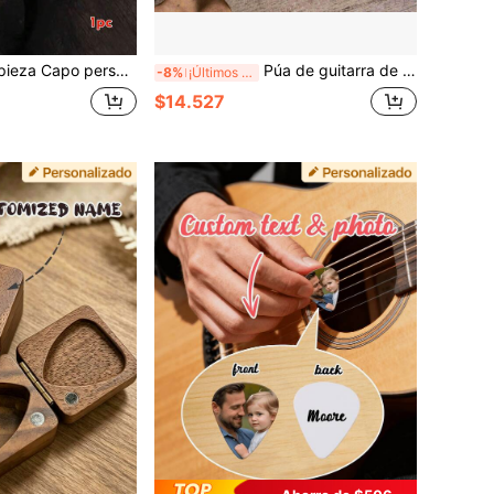
do de nombre para guitarra, capo personalizado para guitarra eléctrica, capo grabado personalizado para regalo musical de guitarra, mejor capo personalizable para guitarra, 7x9cm, 3 estilos: negro/plateado/madera, capo para guitarra acústica, regalo del Día de la Madre
Púa de guitarra de madera personalizada, púa de guitarra única y personalizada grabada, se puede grabar con tu texto y logotipo, regalo para papá, novio o guitarrista
-8%
¡Últimos 3 días
$14.527