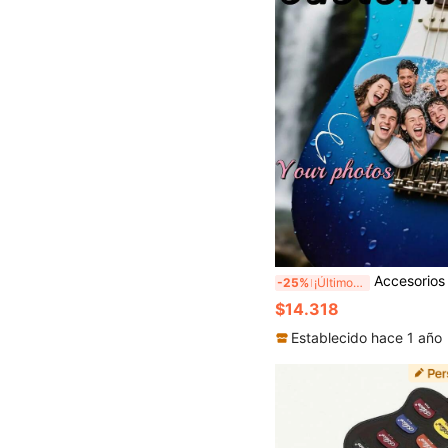
Accesorios personalizados para instrumentos musicales, accesorios para instrumentos de música de juegos, púas de guitarra, accesorios para instrumentos personalizados, envía tus fotos, fotos de mascotas, fotos familiares, fotos de pareja, fotos de tus hijos, regalos ideales 
-25%
¡Últimos 3 días
$14.318
Establecido hace 1 año