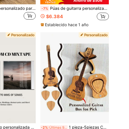
Ahorro de $506
1 pieza Estuche personalizado para púas de guitarra de nogal negro tallado, caja de almacenamiento de púas de madera personalizada, grabado con láser, regalo ideal para guitarristas y músicos, adecuado para cumpleaños, aniversario, Navidad
Púas de guitarra personalizadas, accesorios de guitarra con foto y texto personalizados, púa de bajo con imagen personalizada, regalos musicales únicos para guitarristas
-7%
$6.384
Establecido hace 1 año
adre, Día del Padre, San Valentín, Graduación, Aniversarios, Cumpleaños, Parejas, Mejores amigos, amantes de la nostalgia de los 90, regalo de Navidad, listo para reproducir en todas las unidades de CD/DVD, regalo para él, regalo para ella
1 pieza-5piezas Caja de púa de guitarra acústica de madera personalizada con soporte (3 púas de guitarra por caja) Caja de púa de guitarra personalizada Personaliza tu texto Nombre Regalo de Navidad Regalo de Año Nuevo para amigos niños amantes de la música
-2%
Últimas 9 hrs