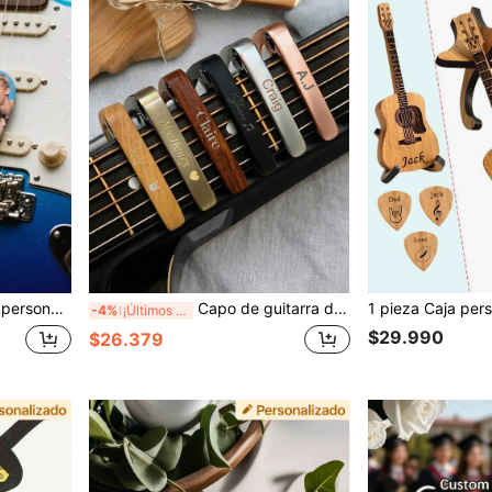
para amantes de la música, regalos especiales para grupos musicales, regalos ideales para bandas de gira. Púas de guitarra como regalos ideales para novios, padres, esposos.
Capo de guitarra de metal personalizado grabado con nombre - Regalo para padre para él - Regalo musical para él Capo personalizado con grano de madera
-4%
¡Últimos 2 días
$29.990
$26.379