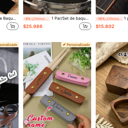
n Bolsa, Regalo de Aniversario, Regalos Personalizados para Mujeres/Hombres Regalos Ideales para Él Ella, Amigos.
1 Par/Set de baquetas de batería personalizadas con grabado personalizado, baquetas 5A de madera de arce, regalo para músico baterista, regalo de aniversario, regalo de Navidad, regalo personalizado para mujeres/hombres, regalo ideal para él, ella, amigos, niños para aniversarios, cumpleaños, otoño/invierno, Día del Niño, regalos personalizados, batería, regalos personalizados, regalos personalizados, madera personalizada, personalizado, instrumentos musicales y accesorios personalizados, estilo casual callejero
1 pieza Capo personalizado con graba
-3%
¡Últimos 3 días
-15%
¡Últimos 3 días
$25.986
$15.802