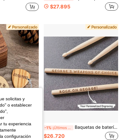
$27.895
e solicitas y
odo" o establecer
do",
cer
r tu experiencia
- Púas de madera grabadas personalizadas con caja de almacenamiento de madera, adecuadas como regalos para guitarristas y músicos - Set de regalo de púas de guitarra de madera con texto personalizado y caja de almacenamiento, excelente para guitarristas y amantes de la música - Set de púas de guitarra personalizado - Púas de madera grabadas con texto personalizado con caja de almacenamiento, adecuadas como accesorios de guitarra para guitarristas
Baquetas de batería personalizadas con grabado personalizado, regalo para baterista para él, papá, novio, hombre, hijo, esposo, músico, banda, baterías. PAR de baquetas de batería personalizadas, regalo para baterista, regalo para banda, reutilizable, ornamental, exquisito, elegante, adorable, colorido, lindo, divertido, personalizado, único, regalo ideal para ella, regalo ideal para él, para aniversarios, para cumpleaños, selección de temporada, juguetes y juegos, instrumentos musicales y accesorios personalizados
-1%
¡Últimos 3 días
ctamente
$26.720
la configuración