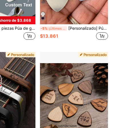
Ahorro de $3.868
ersonalizada con foto, Púa de guitarra con texto personalizado, Accesorios para guitarra bajo, Regalo para músico, Regalo personalizado para hombres, Accesorios de guitarra, Juego de púas de guitarra de Halloween
[Personalizado] Púa de guitarra personalizada, "Siempre te elegiré", Púa de guitarra personalizada, Púa de guitarra de acero inoxidable, Púa de guitarra personalizada, Diseña tu propio nombre, texto y logotipo, Púa de guitarra personalizada exclusiva para guitarristas, El mejor regalo conmemorativo para Navidad, Día de San Valentín
-5%
¡Últimos 3 días
$13.861