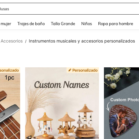
eans
and down arrow keys to navigate search Búsqueda reciente and Busca y Encuentr
 mujer
Trajes de baño
Talla Grande
Niños
Ropa para hombre
 Accesorios
Instrumentos musicales y accesorios personalizados
/