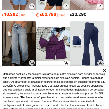
46.362
60.796
20.290
$
$
$
-13%
-16%
123.990
43.191
63.418
$
$
$
-10%
-9%
Utilizamos cookies y tecnologías similares en nuestro sitio web para brindar el servicio
que solicitas y ofrecerte la mejor experiencia de sitio web posible. Puedes "Rechazar
todo", "Aceptar todo" o establecer tu preferencia de cookies en cualquier momento a tu
elección. Al seleccionar "Aceptar todo", estableceremos todas las cookies opcionales,
que nos ayudan a analizar el tráfico, ofrecer funcionalidades mejoradas y personalizar
el contenido y los anuncios para complementar tu experiencia de compra con SHEIN.
Al seleccionar "Rechazar todo", permites el uso de cookies estrictamente necesarias
que hacen que nuestro sitio web funcione. Puedes desactivarlas cambiando la
configuración de tu navegador, pero esto puede afectar el funcionamiento del sitio web.