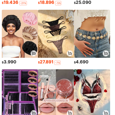
19.436
18.896
25.090
$
$
$
-21%
-5%
3.990
27.891
4.690
$
$
$
-7%