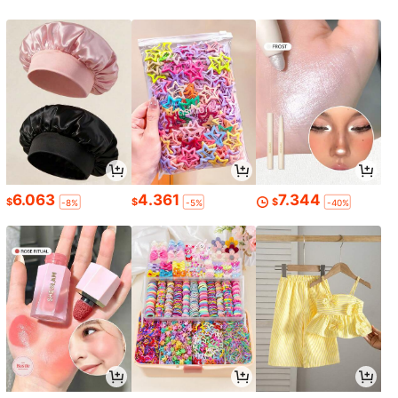
6.063
4.361
7.344
$
$
$
-8%
-5%
-40%