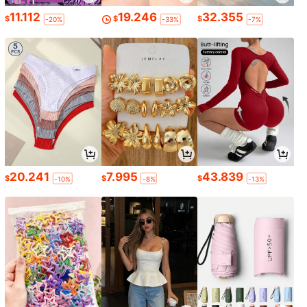
11.112
19.246
32.355
$
$
$
-20%
-33%
-7%
20.241
7.995
43.839
$
$
$
-10%
-8%
-13%