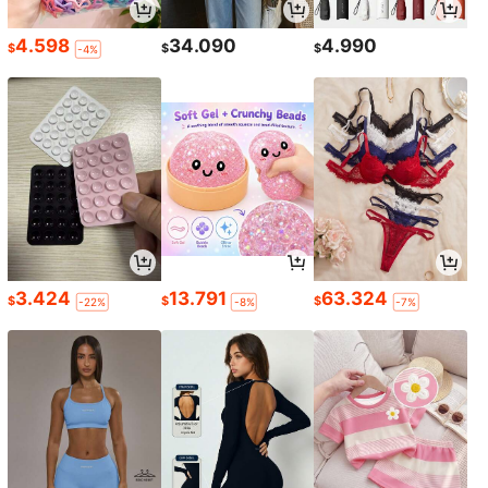
4.598
34.090
4.990
$
$
$
-4%
3.424
13.791
63.324
$
$
$
-22%
-8%
-7%