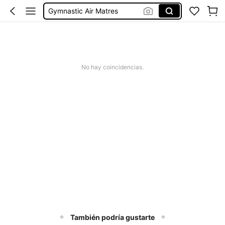
Gymnastic Air Matres
The Mattress Sports
Gymnastics Air Mattress
Cooling Pad For Persons Bed
No hay coincidencias.
También podría gustarte