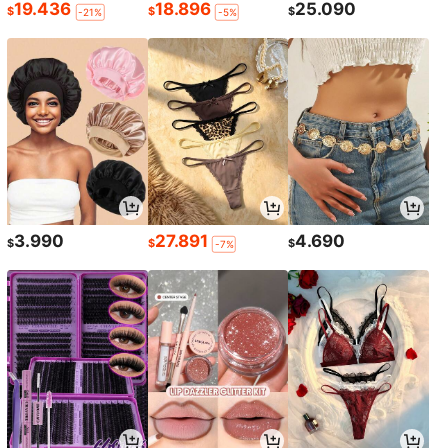
19.436
18.896
25.090
$
$
$
-21%
-5%
3.990
27.891
4.690
$
$
$
-7%