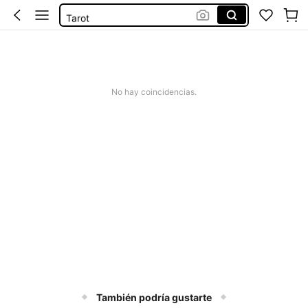
Tarot
Libros De Lectura
Computer Student
Libros 3d En Español
No hay coincidencias.
También podría gustarte