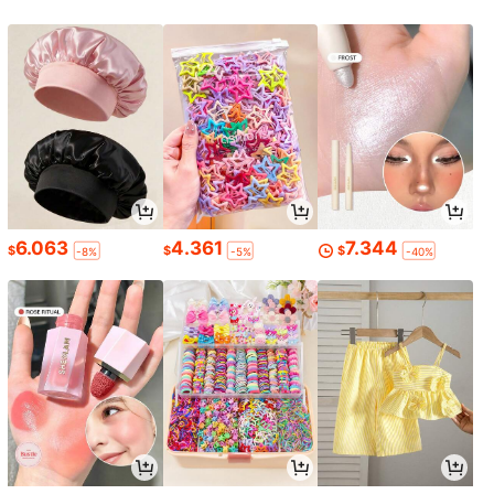
6.063
4.361
7.344
$
$
$
-8%
-5%
-40%