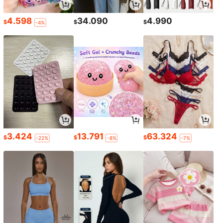
4.598
34.090
4.990
$
$
$
-4%
3.424
13.791
63.324
$
$
$
-22%
-8%
-7%