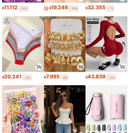
11.112
19.246
32.355
$
$
$
-20%
-33%
-7%
20.241
7.995
43.839
$
$
$
-10%
-8%
-13%