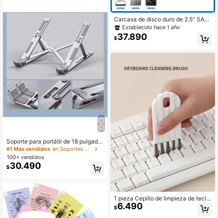
Carcasa de disco duro de 2.5" SATA
a USB 3.1 10Gbps, para SSD/HDD, i
Establecido hace 1 año
nterfaz USB-C 3.1 Gen 2, carcasa d
37.890
$
e disco duro externa (disco duro no
incluido), regalo de Navidad/Año N
uevo/Festividades, oferta especial
de Navidad
Soporte para portátil de 18 pulgada
s, elevador de enfriamiento plegabl
#1 Más vendidos
en Soportes para PC
e de aleación de aluminio, soporte p
100+ vendidos
ortátil de escritorio para tableta y te
30.490
$
léfono
1 pieza Cepillo de limpieza de tecla
6.490
do
$