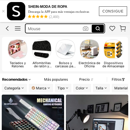
Teclado Inalámbrico
SHEIN-MODA DE ROPA
×
Impresora Portátil
CONSIGUE
Descarga la APP para más ventajas exclusivas
(2,460)
Mouse
Mouse Pad
Tablet
Teclados y
Alfombrillas
Bolsos y
Electrónica de
Dispositivos
Ratones
de ratón y
carcasas para
Oficina
de Almacenaje
reposamuñeca
ordenadores
s
portátiles
Recomendados
Más populares
Precio
Filtros
Categoría
Marca
Tipo
Color
Talla
Material