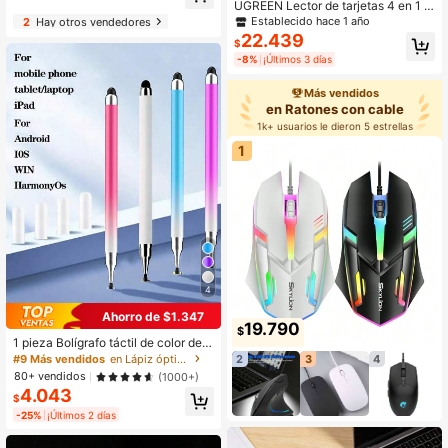
UGREEN Lector de tarjetas 4 en 1 T
das las laptops Tipo-C, Rojo Rosa
ype C USB 3.0 de 0.5 metros, pued
Establecido hace 1 año
2
Hay otros vendedores
e leer 4 tarjetas simultáneamente p
22.439
$
ara tarjetas de memoria digital TF S
-8%
¡Últimos 3 días
D Micro SD
Más vendidos
en Ratones con cable
1k+ usuarios le dieron 5 estrellas
1
4
Ahorro de $1.347
19.790
$
1 pieza Bolígrafo táctil de color degr
adado, compatible con teléfonos int
#9 Más vendidos
en Lápiz óptico
2
3
4
eligentes, tabletas, iPads, para ofici
80+ vendidos
(1000+)
na, dibujo, corte, bolígrafo capacitiv
4.043
o
$
-25%
¡Últimos 2 días