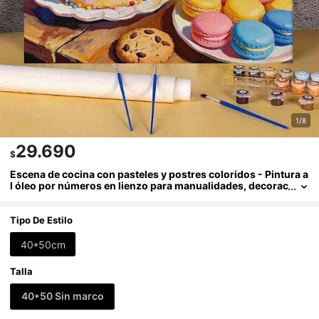
1/8
29.690
$
Escena de cocina con pasteles y postres coloridos - Pintura a
l óleo por números en lienzo para manualidades, decorac
ión del hogar y regalos de vacaciones 40x50cm/16x20 p
ulgadas
Tipo De Estilo
40*50cm
Talla
40*50 Sin marco