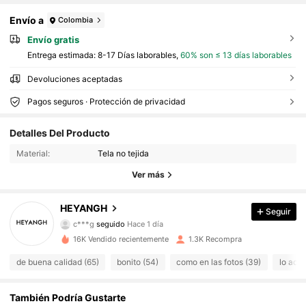
Envío a
Colombia
Envío gratis
Entrega estimada:
8-17 Días laborables,
60% son ≤ 13 días laborables
Devoluciones aceptadas
Pagos seguros · Protección de privacidad
Detalles Del Producto
Material:
Tela no tejida
Ver más
430 Seguidores
4,84
HEYANGH
Seguir
c***g
seguido
Hace 1 día
あ***ー
está navegando
430 Seguidores
4,84
16K Vendido recientemente
1.3K Recompra
de buena calidad (65)
bonito (54)
como en las fotos (39)
lo ador
430 Seguidores
4,84
También Podría Gustarte
430 Seguidores
4,84