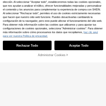
elección. Al seleccionar "Aceptar todo", estableceremos todas las cookies opcionales,
Ahorro de $5.722
#1 Más vendidos
en Acrílico Pintar por números y accesorios
que nos ayudan a analizar el tráfico, ofrecer funcionalidades mejoradas y personalizar
Clientes habituales
Kit de pintura al óleo digital para ad
el contenido y los anuncios para complementar tu experiencia de compra con SHEIN.
ultos, 40 * 50 cm con pintura y pinc
#1 Más vendidos
#1 Más vendidos
en Acrílico Pintar por números y accesorios
en Acrílico Pintar por números y accesorios
Al seleccionar "Rechazar todo", permites el uso de cookies estrictamente necesarias
el, perfecto para aliviar el estrés, pi
17.168
Clientes habituales
Clientes habituales
que hacen que nuestro sitio web funcione. Puedes desactivarlas cambiando la
$
ntura por números, pintura numerad
#1 Más vendidos
en Acrílico Pintar por números y accesorios
configuración de tu navegador, pero esto puede afectar el funcionamiento del sitio web.
-25%
¡Últimos 2 días
a hecha a mano, diseño de paisaje
Ahorro de $1.671
Para obtener más información sobre las cookies que utilizamos y para ajustar tus
Clientes habituales
con flores de lirio, decoración de pa
red para la habitación, mural, pintur
configuraciones de cookies opcionales, selecciona "Administrar cookies". Para obtener
1 pieza Pintura al óleo con el tema
a para principiantes, regalo ideal pa
más información sobre cómo procesamos los datos que recopilamos,
haz clic aquí
del Árbol de la Vida vibrante, kit de
Clientes habituales
ra amigos (sin marco)
para ver nuestra Política de privacidad.
pintura digital al óleo para principia
19.219
$
ntes adultos, lienzo de 16*20 pulga
-8%
¡Últimos 3 días
das, pintura y coloración con pincel
Rechazar Todo
Aceptar Todo
Lo sentimos, este producto está agotado.
es y pinturas, ideal para relajación i
nteractiva y personal
Administrar Cookies
SIMILAR
Juego de 10 pinceles de pintura de
nailon, pinceles de pintura de arte d
#2 Mejor Calificado
en Accesorios para pintar por números
e varios tamaños, cerdas de nailon