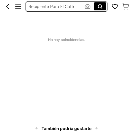
Recipiente Para El Café
حاوية قهوة
Recipiente Para Café Y Azúcar
コーヒー豆 保存
No hay coincidencias.
También podría gustarte