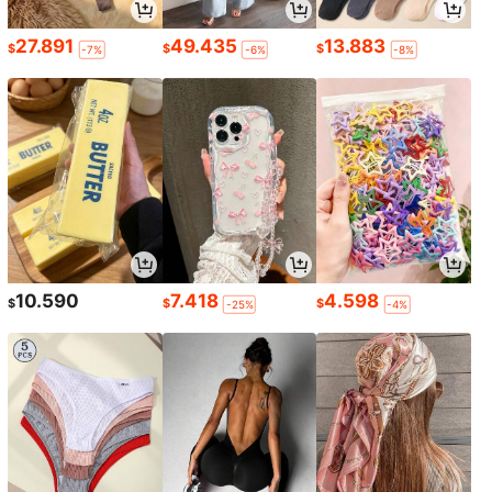
27.891
49.435
13.883
$
$
$
-7%
-6%
-8%
10.590
7.418
4.598
$
$
$
-25%
-4%