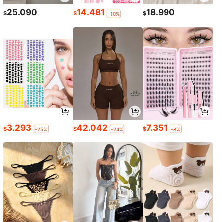
25.090
14.481
18.990
$
$
$
-10%
3.293
42.042
7.351
$
$
$
-25%
-24%
-8%