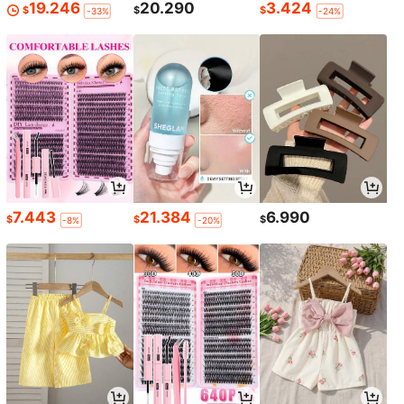
19.246
20.290
3.424
$
$
$
-33%
-24%
7.443
21.384
6.990
$
$
$
-8%
-20%