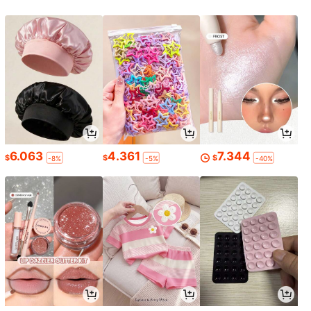
6.063
4.361
7.344
$
$
$
-8%
-5%
-40%