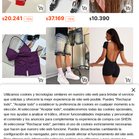
20.241
37.169
10.390
$
$
$
-10%
-15%
36.870
105.190
33.939
$
$
$
-23%
-8%
Utilizamos cookies y tecnologías similares en nuestro sitio web para brindar el servicio
que solicitas y ofrecerte la mejor experiencia de sitio web posible. Puedes "Rechazar
todo", "Aceptar todo" o establecer tu preferencia de cookies en cualquier momento a tu
elección. Al seleccionar "Aceptar todo", estableceremos todas las cookies opcionales,
que nos ayudan a analizar el tráfico, ofrecer funcionalidades mejoradas y personalizar
el contenido y los anuncios para complementar tu experiencia de compra con SHEIN.
Al seleccionar "Rechazar todo", permites el uso de cookies estrictamente necesarias
que hacen que nuestro sitio web funcione. Puedes desactivarlas cambiando la
configuración de tu navegador, pero esto puede afectar el funcionamiento del sitio web.