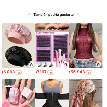
También podría gustarte
6.063
7.167
55.946
$
$
$
-8%
-8%
-5%