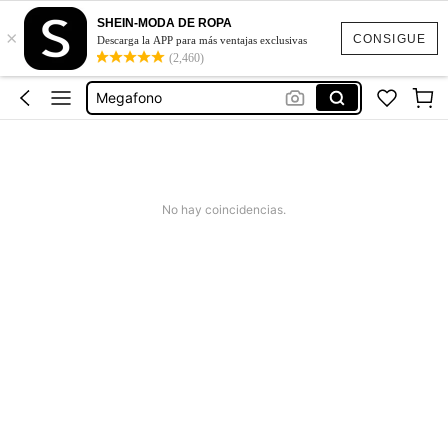
SHEIN-MODA DE ROPA
×
Altavoz Megafono
CONSIGUE
Descarga la APP para más ventajas exclusivas
(2,460)
Altavoz
Megafono
Megafono Portatil
Radio Am Fm
Altavoz Megafono
No hay coincidencias.
Altavoz