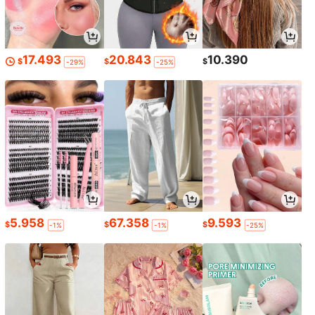
17.493
20.843
10.390
$
$
$
-29%
-25%
5.958
67.358
9.593
$
$
$
-1%
-1%
-25%