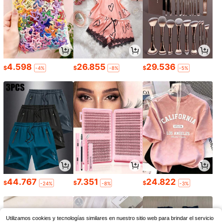
4.598
26.855
29.536
$
$
$
-4%
-8%
-5%
44.767
7.351
24.822
$
$
$
-24%
-8%
-3%
Utilizamos cookies y tecnologías similares en nuestro sitio web para brindar el servicio