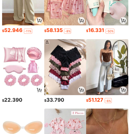
52.946
58.135
16.331
$
$
$
-11%
-8%
-50%
22.390
33.790
51.127
$
$
$
-6%