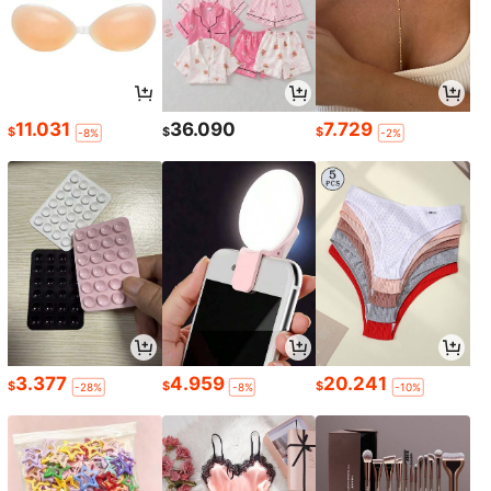
11.031
36.090
7.729
$
$
$
-8%
-2%
3.377
4.959
20.241
$
$
$
-28%
-8%
-10%