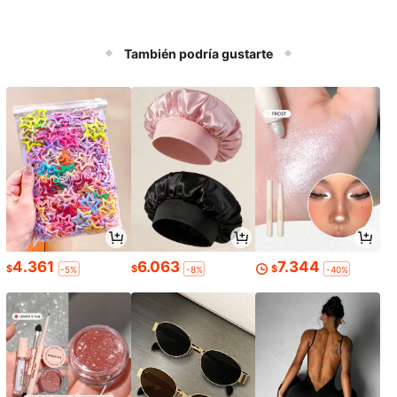
También podría gustarte
4.361
6.063
7.344
$
$
$
-5%
-8%
-40%