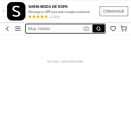
Broom Holder Wall
SHEIN-MODA DE ROPA
×
علاق مكانس
CONSIGUE
Descarga la APP para más ventajas exclusivas
(2,460)
حامل ممسحه
Mop Holder
منظمات تنظيف
Broom Holder Wall
علاق مكانس
No hay coincidencias.