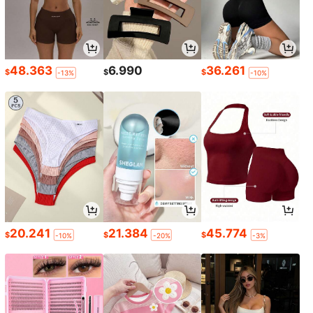
48.363
6.990
36.261
$
$
$
-13%
-10%
20.241
21.384
45.774
$
$
$
-10%
-20%
-3%