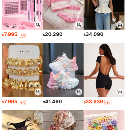
7.995
20.290
34.090
$
$
$
-8%
7.995
41.490
33.939
$
$
$
-8%
-8%