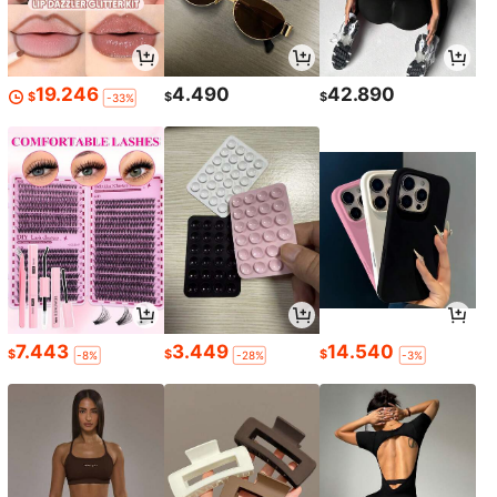
19.246
4.490
42.890
$
$
$
-33%
7.443
3.449
14.540
$
$
$
-8%
-28%
-3%