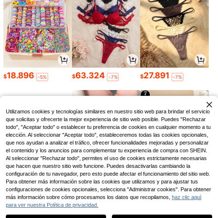
18.896
63.324
27.891
$
$
$
-5%
-7%
-7%
Utilizamos cookies y tecnologías similares en nuestro sitio web para brindar el servicio
que solicitas y ofrecerte la mejor experiencia de sitio web posible. Puedes "Rechazar
todo", "Aceptar todo" o establecer tu preferencia de cookies en cualquier momento a tu
elección. Al seleccionar "Aceptar todo", estableceremos todas las cookies opcionales,
que nos ayudan a analizar el tráfico, ofrecer funcionalidades mejoradas y personalizar
el contenido y los anuncios para complementar tu experiencia de compra con SHEIN.
Al seleccionar "Rechazar todo", permites el uso de cookies estrictamente necesarias
que hacen que nuestro sitio web funcione. Puedes desactivarlas cambiando la
configuración de tu navegador, pero esto puede afectar el funcionamiento del sitio web.
Para obtener más información sobre las cookies que utilizamos y para ajustar tus
43.191
7.344
38.263
$
$
$
configuraciones de cookies opcionales, selecciona "Administrar cookies". Para obtener
-10%
-40%
-8%
más información sobre cómo procesamos los datos que recopilamos,
haz clic aquí
para ver nuestra Política de privacidad.
1
0