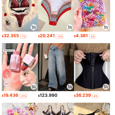
32.355
20.241
4.361
$
$
$
-7%
-10%
-5%
19.436
123.990
36.239
$
$
$
-21%
-8%