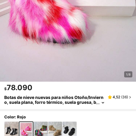
1/8
78.090
$
Botas de nieve nuevas para niños Otoño/Inviern
4,52
(
36
)
o, suela plana, forro térmico, suela gruesa, b
otas cálidas para niños y niñas, botas de tob
illo para niños pequeños con piel
Color: Rojo