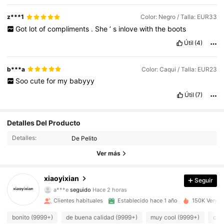
z***1
Color: Negro / Talla: EUR33
Got
lot
of
compliments
.
She
’
s
inlove
with
the
boots
Útil
(4)
b***a
Color: Caqui / Talla: EUR23
Soo
cute
for
my
babyyy
Útil
(7)
Detalles Del Producto
Detalles:
De Pelito
Ver más
16K Seguidores
4,95
xiaoyixian
Seguir
a***e
seguido
Hace 2 horas
m***1
está navegando
16K Seguidores
Clientes habituales
Establecido hace 1 año
150K Vendid
4,95
bonito (9999+)
de buena calidad (9999+)
muy cool (9999+)
com