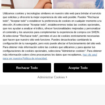
Utilizamos cookies y tecnologías similares en nuestro sitio web para brindar el servicio
que solicitas y ofrecerte la mejor experiencia de sitio web posible. Puedes "Rechazar
todo", "Aceptar todo" o establecer tu preferencia de cookies en cualquier momento a tu
elección. Al seleccionar "Aceptar todo", estableceremos todas las cookies opcionales,
que nos ayudan a analizar el tráfico, ofrecer funcionalidades mejoradas y personalizar
el contenido y los anuncios para complementar tu experiencia de compra con SHEIN.
Al seleccionar "Rechazar todo", permites el uso de cookies estrictamente necesarias
que hacen que nuestro sitio web funcione. Puedes desactivarlas cambiando la
configuración de tu navegador, pero esto puede afectar el funcionamiento del sitio web.
Para obtener más información sobre las cookies que utilizamos y para ajustar tus
configuraciones de cookies opcionales, selecciona "Administrar cookies". Para obtener
1 par de botas esponjosas y colorid
1 par de botas altas de nieve para ni
más información sobre cómo procesamos los datos que recopilamos,
haz clic aquí
54.605
as para niñas, botas forradas y de u
ñas, tela de PU suave y cómoda, for
Clientes habituales
$
-11%
para ver nuestra Política de privacidad.
n solo empuje con estilo británico si
ro de felpa, diseño de cremallera tra
35.525
$
-45%
mple de punta redonda y suela anti
sera, punta redonda, suela blanda,
deslizante, botas de moda y lindas
botas altas de moda, adecuadas pa
Rechazar Todo
Aceptar Todo
adecuadas para niñas de 3 a 12 añ
ra estudiantes femeninas de 3-12 a
os para uso en interiores y exteriore
ños, fiesta, actuación, campus, esq
s, nuevas para otoño/invierno
uí, uso al aire libre, nuevo estilo de
Administrar Cookies
AÑADIR A LA BOLSA
otoño/invierno