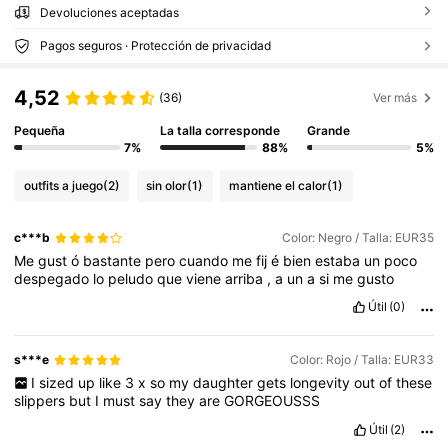
Devoluciones aceptadas
Pagos seguros · Protección de privacidad
4,52
(36)
Ver más
Pequeña
La talla corresponde
Grande
7%
88%
5%
outfits a juego
(2)
sin olor
(1)
mantiene el calor
(1)
c***b
Color: Negro / Talla: EUR35
Me
gust
ó
bastante
pero
cuando
me
fij
é
bien
estaba
un
poco
despegado
lo
peludo
que
viene
arriba
,
a
un
a
si
me
gusto
Útil
(0)
s***e
Color: Rojo / Talla: EUR33
I
sized
up
like
3
x
so
my
daughter
gets
longevity
out
of
these
slippers
but
I
must
say
they
are
GORGEOUSSS
Útil
(2)