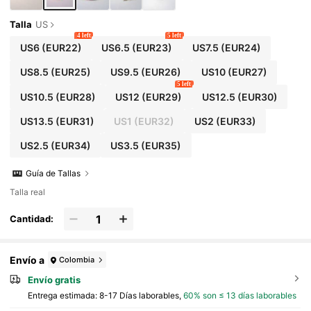
Talla
US
4 left
5 left
US6
(EUR22)
US6.5
(EUR23)
US7.5
(EUR24)
US8.5
(EUR25)
US9.5
(EUR26)
US10
(EUR27)
5 left
US10.5
(EUR28)
US12
(EUR29)
US12.5
(EUR30)
US13.5
(EUR31)
US1
(EUR32)
US2
(EUR33)
US2.5
(EUR34)
US3.5
(EUR35)
Guía de Tallas
Talla real
Cantidad:
Envío a
Colombia
Envío gratis
Entrega estimada:
8-17 Días laborables,
60% son ≤ 13 días laborables